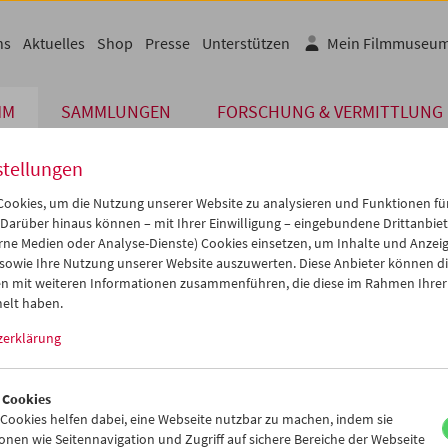
ns
Aktuelles
Shop
Presse
Unterstützen
Mein Filmmuseu
MM
SAMMLUNGEN
FORSCHUNG & VERMITTLUNG
stellungen
ookies, um die Nutzung unserer Website zu analysieren und Funktionen für
Die von Ihnen angeforderte Seite konnte
 Darüber hinaus können – mit Ihrer Einwilligung – eingebundene Drittanbieter
rne Medien oder Analyse-Dienste) Cookies einsetzen, um Inhalte und Anzei
 sowie Ihre Nutzung unserer Website auszuwerten. Diese Anbieter können di
de dafür könnten sein, dass Sie eine falsche oder veraltete URL au
n mit weiteren Informationen zusammenführen, die diese im Rahmen Ihrer
einmal. Oder aber wir haben die betreffende Seite archi
elt haben.
zerklärung
Vielleicht können Sie den von Ihnen gewünschten Inhal
www.filmmuseum.at
 Cookies
ookies helfen dabei, eine Webseite nutzbar zu machen, indem sie
nen wie Seitennavigation und Zugriff auf sichere Bereiche der Webseite