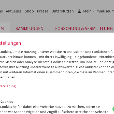
ns
Aktuelles
Shop
Presse
Unterstützen
Mein Filmmuseu
MM
SAMMLUNGEN
FORSCHUNG & VERMITTLUNG
stellungen
ookies, um die Nutzung unserer Website zu analysieren und Funktionen für
Die von Ihnen angeforderte Seite konnte
 Darüber hinaus können – mit Ihrer Einwilligung – eingebundene Drittanbieter
rne Medien oder Analyse-Dienste) Cookies einsetzen, um Inhalte und Anzei
 sowie Ihre Nutzung unserer Website auszuwerten. Diese Anbieter können di
de dafür könnten sein, dass Sie eine falsche oder veraltete URL au
n mit weiteren Informationen zusammenführen, die diese im Rahmen Ihrer
einmal. Oder aber wir haben die betreffende Seite archi
elt haben.
zerklärung
Vielleicht können Sie den von Ihnen gewünschten Inhal
www.filmmuseum.at
 Cookies
ookies helfen dabei, eine Webseite nutzbar zu machen, indem sie
nen wie Seitennavigation und Zugriff auf sichere Bereiche der Webseite