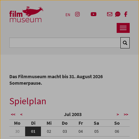
Accesskey [1]
Accesskey [4]
Accesskey [2]
Accesskey [3]
Zum Inhalt
Zum Hauptmenü
Zur Servicenavigation
Zum Suche
EN
Navbar 
Suche
Das Filmmuseum macht bis 31. August 2026
Sommerpause.
Spielplan
Jul 2003
<<
<
>
>>
Mo
Di
Mi
Do
Fr
Sa
So
30
01
02
03
04
05
06