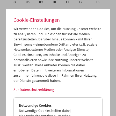
07
08
09
10
11
12
13
14
15
16
17
18
19
20
21
22
23
24
25
26
27
Cookie-Einstellungen
28
29
30
31
01
02
03
Wir verwenden Cookies, um die Nutzung unserer Website
zu analysieren und Funktionen für soziale Medien
04
05
06
07
08
09
10
bereitzustellen. Darüber hinaus können – mit Ihrer
Einwilligung – eingebundene Drittanbieter (z. B. soziale
iCalender
Netzwerke, externe Medien oder Analyse-Dienste)
Cookies einsetzen, um Inhalte und Anzeigen zu
Programmheft-PDF
personalisieren sowie Ihre Nutzung unserer Website
auszuwerten. Diese Anbieter können die dabei
English language or subtitles
erhobenen Daten mit weiteren Informationen
zusammenführen, die diese im Rahmen Ihrer Nutzung
der Dienste gesammelt haben.
< Vorherige Woche
Nächste Woche >
Zur Datenschutzerklärung
Mo 30.6.
Notwendige Cookies
Di 1.7.
Notwendige Cookies helfen dabei,
eine Webseite nutzbar zu machen,