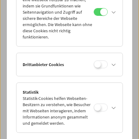
Mi 2.7.
indem sie Grundfunktionen wie
Seitennavigation und Zugriff auf
sichere Bereiche der Webseite
Do 3.7.
ermöglichen. Die Webseite kann ohne
diese Cookies nicht richtig
funktionieren.
Fr 4.7.
Sa 5.7.
Drittanbieter Cookies
So 6.7.
Statistik
Statistik-Cookies helfen Webseiten-
PROGRAMM ÜBERBLICK
Besitzern zu verstehen, wie Besucher
mit Webseiten interagieren, indem
Informationen anonym gesammelt
und gemeldet werden.