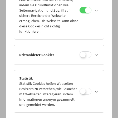
Mi 23.6.
indem sie Grundfunktionen wie
Seitennavigation und Zugriff auf
sichere Bereiche der Webseite
Do 24.6.
ermöglichen. Die Webseite kann ohne
diese Cookies nicht richtig
funktionieren.
Fr 25.6.
Sa 26.6.
Drittanbieter Cookies
So 27.6.
Statistik
Statistik-Cookies helfen Webseiten-
PROGRAMM ÜBERBLICK
Besitzern zu verstehen, wie Besucher
mit Webseiten interagieren, indem
Informationen anonym gesammelt
und gemeldet werden.