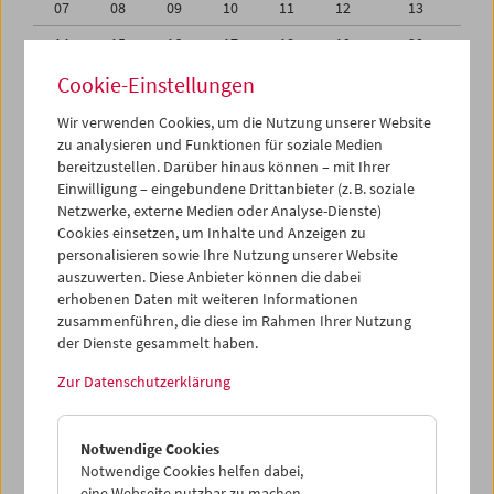
07
08
09
10
11
12
13
14
15
16
17
18
19
20
21
22
23
24
25
26
27
Cookie-Einstellungen
28
29
30
01
02
03
04
Wir verwenden Cookies, um die Nutzung unserer Website
zu analysieren und Funktionen für soziale Medien
05
06
07
08
09
10
11
bereitzustellen. Darüber hinaus können – mit Ihrer
Einwilligung – eingebundene Drittanbieter (z. B. soziale
iCalender
Netzwerke, externe Medien oder Analyse-Dienste)
Cookies einsetzen, um Inhalte und Anzeigen zu
Programmheft-PDF
personalisieren sowie Ihre Nutzung unserer Website
auszuwerten. Diese Anbieter können die dabei
English language or subtitles
erhobenen Daten mit weiteren Informationen
zusammenführen, die diese im Rahmen Ihrer Nutzung
der Dienste gesammelt haben.
< Vorherige Woche
Nächste Woche >
Zur Datenschutzerklärung
Mo 21.6.
Notwendige Cookies
Di 22.6.
Notwendige Cookies helfen dabei,
eine Webseite nutzbar zu machen,