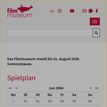
Accesskey [1]
Accesskey [4]
Accesskey [2]
Accesskey [3]
Zum Inhalt
Zum Hauptmenü
Zur Servicenavigation
Zum Suche
EN
Navbar 
Suche
Das Filmmuseum macht bis 31. August 2026
Sommerpause.
Spielplan
Jun 2004
<<
<
>
>>
Mo
Di
Mi
Do
Fr
Sa
So
31
01
02
03
04
05
06