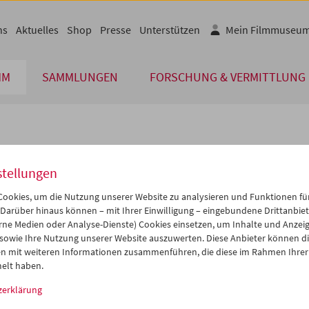
ns
Aktuelles
Shop
Presse
Unterstützen
Mein Filmmuseu
MM
SAMMLUNGEN
FORSCHUNG & VERMITTLUNG
lplan
stellungen
Jul 2004
iCalender
>
>>
ookies, um die Nutzung unserer Website zu analysieren und Funktionen für
Programmheft-PDF
i
Mi
Do
Fr
Sa
So
 Darüber hinaus können – mit Ihrer Einwilligung – eingebundene Drittanbieter
rne Medien oder Analyse-Dienste) Cookies einsetzen, um Inhalte und Anzei
9
30
01
02
03
04
 sowie Ihre Nutzung unserer Website auszuwerten. Diese Anbieter können di
English language or subtitl
6
07
08
09
10
11
n mit weiteren Informationen zusammenführen, die diese im Rahmen Ihrer
elt haben.
3
14
15
16
17
18
zerklärung
0
21
22
23
24
25