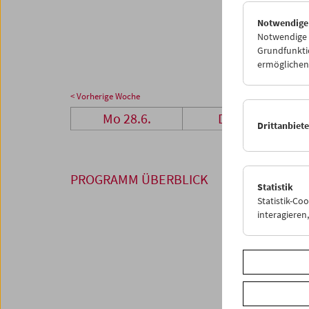
26
2
Notwendige
02
0
Notwendige C
Grundfunktio
ermöglichen.
< Vorherige Woche
Mo 28.6.
Di 29.6.
Drittanbiet
PROGRAMM ÜBERBLICK
Statistik
Statistik-Co
interagiere