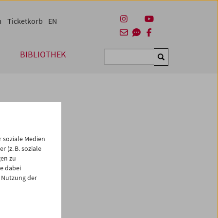
m
Ticketkorb
EN
BIBLIOTHEK
Suchen
 soziale Medien
 (z. B. soziale
gen zu
e dabei
es
 Nutzung der