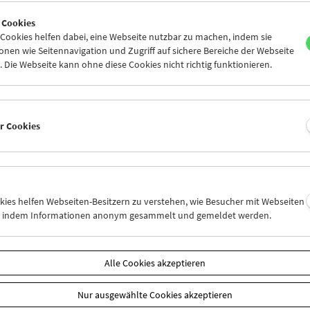
7
28
29
30
31
01
 Cookies
3
04
05
06
07
08
ookies helfen dabei, eine Webseite nutzbar zu machen, indem sie
nen wie Seitennavigation und Zugriff auf sichere Bereiche der Webseite
 Die Webseite kann ohne diese Cookies nicht richtig funktionieren.
Mi 30.6.
Do 1.7.
Fr 2.7.
er Cookies
okies helfen Webseiten-Besitzern zu verstehen, wie Besucher mit Webseiten
n, indem Informationen anonym gesammelt und gemeldet werden.
Alle Cookies akzeptieren
Nur ausgewählte Cookies akzeptieren