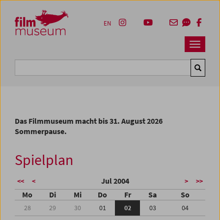
Accesskey [1]
Accesskey [4]
Accesskey [2]
Accesskey [3]
Zum Inhalt
Zum Hauptmenü
Zur Servicenavigation
Zum Suche
EN
Navbar 
Suche
Das Filmmuseum macht bis 31. August 2026
Sommerpause.
Spielplan
Jul 2004
<<
<
>
>>
Mo
Di
Mi
Do
Fr
Sa
So
28
29
30
01
02
03
04