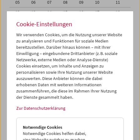
05
06
07
08
09
10
11
12
13
14
15
16
17
18
19
20
21
22
23
24
25
Cookie-Einstellungen
26
27
28
29
30
31
01
Wir verwenden Cookies, um die Nutzung unserer Website
zu analysieren und Funktionen für soziale Medien
02
03
04
05
06
07
08
bereitzustellen. Darüber hinaus können – mit Ihrer
Einwilligung – eingebundene Drittanbieter (z. B. soziale
iCalender
Netzwerke, externe Medien oder Analyse-Dienste)
Cookies einsetzen, um Inhalte und Anzeigen zu
Programmheft-PDF
personalisieren sowie Ihre Nutzung unserer Website
auszuwerten. Diese Anbieter können die dabei
English language or subtitles
erhobenen Daten mit weiteren Informationen
zusammenführen, die diese im Rahmen Ihrer Nutzung
der Dienste gesammelt haben.
< Vorherige Woche
Nächste Woche >
Zur Datenschutzerklärung
Mo 28.6.
Notwendige Cookies
Di 29.6.
Notwendige Cookies helfen dabei,
eine Webseite nutzbar zu machen,