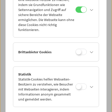
Mi 30.6.
indem sie Grundfunktionen wie
Seitennavigation und Zugriff auf
sichere Bereiche der Webseite
Do 1.7.
ermöglichen. Die Webseite kann ohne
diese Cookies nicht richtig
funktionieren.
Fr 2.7.
Sa 3.7.
Drittanbieter Cookies
So 4.7.
Statistik
Statistik-Cookies helfen Webseiten-
PROGRAMM ÜBERBLICK
Besitzern zu verstehen, wie Besucher
mit Webseiten interagieren, indem
Informationen anonym gesammelt
und gemeldet werden.