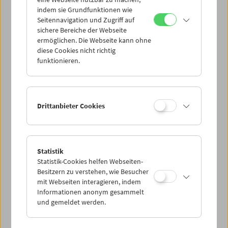
Mi 7.7.
indem sie Grundfunktionen wie
Seitennavigation und Zugriff auf
sichere Bereiche der Webseite
Do 8.7.
ermöglichen. Die Webseite kann ohne
diese Cookies nicht richtig
funktionieren.
Fr 9.7.
Sa 10.7.
Drittanbieter Cookies
So 11.7.
Statistik
Statistik-Cookies helfen Webseiten-
PROGRAMM ÜBERBLICK
Besitzern zu verstehen, wie Besucher
mit Webseiten interagieren, indem
Informationen anonym gesammelt
und gemeldet werden.