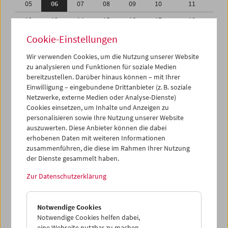
05
06
07
08
09
10
11
12
13
14
15
16
17
18
19
20
21
22
23
24
25
Cookie-Einstellungen
26
27
28
29
30
31
01
Wir verwenden Cookies, um die Nutzung unserer Website
zu analysieren und Funktionen für soziale Medien
02
03
04
05
06
07
08
bereitzustellen. Darüber hinaus können – mit Ihrer
Einwilligung – eingebundene Drittanbieter (z. B. soziale
iCalender
Netzwerke, externe Medien oder Analyse-Dienste)
Cookies einsetzen, um Inhalte und Anzeigen zu
Programmheft-PDF
personalisieren sowie Ihre Nutzung unserer Website
auszuwerten. Diese Anbieter können die dabei
English language or subtitles
erhobenen Daten mit weiteren Informationen
zusammenführen, die diese im Rahmen Ihrer Nutzung
der Dienste gesammelt haben.
< Vorherige Woche
Nächste Woche >
Zur Datenschutzerklärung
Mo 5.7.
Notwendige Cookies
Di 6.7.
Notwendige Cookies helfen dabei,
eine Webseite nutzbar zu machen,