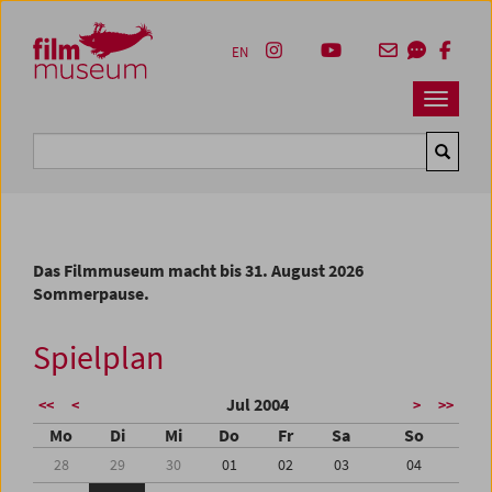
Accesskey [1]
Accesskey [4]
Accesskey [2]
Accesskey [3]
Zum Inhalt
Zum Hauptmenü
Zur Servicenavigation
Zum Suche
EN
Navbar 
Suche
Das Filmmuseum macht bis 31. August 2026
Sommerpause.
Spielplan
Jul 2004
<<
<
>
>>
Mo
Di
Mi
Do
Fr
Sa
So
28
29
30
01
02
03
04