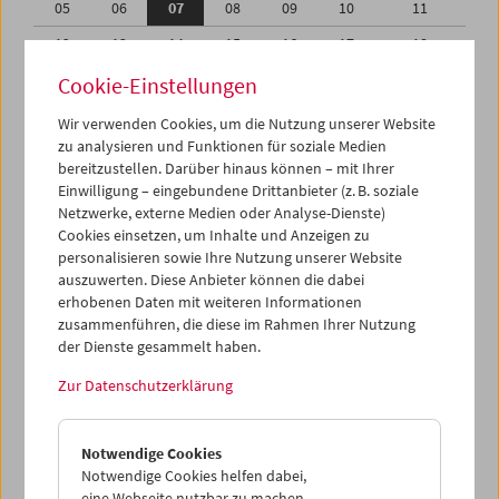
05
06
07
08
09
10
11
12
13
14
15
16
17
18
19
20
21
22
23
24
25
Cookie-Einstellungen
26
27
28
29
30
31
01
Wir verwenden Cookies, um die Nutzung unserer Website
zu analysieren und Funktionen für soziale Medien
02
03
04
05
06
07
08
bereitzustellen. Darüber hinaus können – mit Ihrer
Einwilligung – eingebundene Drittanbieter (z. B. soziale
iCalender
Netzwerke, externe Medien oder Analyse-Dienste)
Cookies einsetzen, um Inhalte und Anzeigen zu
Programmheft-PDF
personalisieren sowie Ihre Nutzung unserer Website
auszuwerten. Diese Anbieter können die dabei
English language or subtitles
erhobenen Daten mit weiteren Informationen
zusammenführen, die diese im Rahmen Ihrer Nutzung
der Dienste gesammelt haben.
< Vorherige Woche
Nächste Woche >
Zur Datenschutzerklärung
Mo 5.7.
Notwendige Cookies
Di 6.7.
Notwendige Cookies helfen dabei,
eine Webseite nutzbar zu machen,