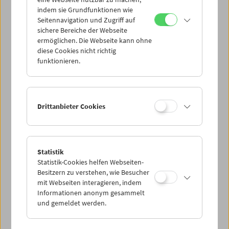
Mi 7.7.
indem sie Grundfunktionen wie
Seitennavigation und Zugriff auf
sichere Bereiche der Webseite
Do 8.7.
ermöglichen. Die Webseite kann ohne
diese Cookies nicht richtig
funktionieren.
Fr 9.7.
Sa 10.7.
Drittanbieter Cookies
So 11.7.
Statistik
Statistik-Cookies helfen Webseiten-
PROGRAMM ÜBERBLICK
Besitzern zu verstehen, wie Besucher
mit Webseiten interagieren, indem
Informationen anonym gesammelt
und gemeldet werden.