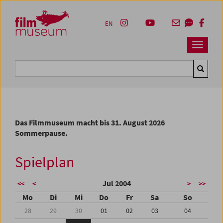
Accesskey [1]
Accesskey [4]
Accesskey [2]
Accesskey [3]
Zum Inhalt
Zum Hauptmenü
Zur Servicenavigation
Zum Suche
EN
Navbar 
Suche
Das Filmmuseum macht bis 31. August 2026
Sommerpause.
Spielplan
Jul 2004
<<
<
>
>>
Mo
Di
Mi
Do
Fr
Sa
So
28
29
30
01
02
03
04