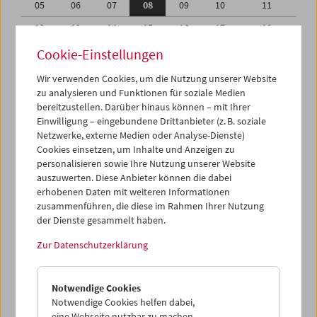
05
06
07
08
09
10
11
12
13
14
15
16
17
18
19
20
21
22
23
24
25
Cookie-Einstellungen
26
27
28
29
30
31
01
Wir verwenden Cookies, um die Nutzung unserer Website
zu analysieren und Funktionen für soziale Medien
02
03
04
05
06
07
08
bereitzustellen. Darüber hinaus können – mit Ihrer
Einwilligung – eingebundene Drittanbieter (z. B. soziale
iCalender
Netzwerke, externe Medien oder Analyse-Dienste)
Cookies einsetzen, um Inhalte und Anzeigen zu
Programmheft-PDF
personalisieren sowie Ihre Nutzung unserer Website
auszuwerten. Diese Anbieter können die dabei
English language or subtitles
erhobenen Daten mit weiteren Informationen
zusammenführen, die diese im Rahmen Ihrer Nutzung
der Dienste gesammelt haben.
< Vorherige Woche
Nächste Woche >
Zur Datenschutzerklärung
Mo 5.7.
Notwendige Cookies
Di 6.7.
Notwendige Cookies helfen dabei,
eine Webseite nutzbar zu machen,