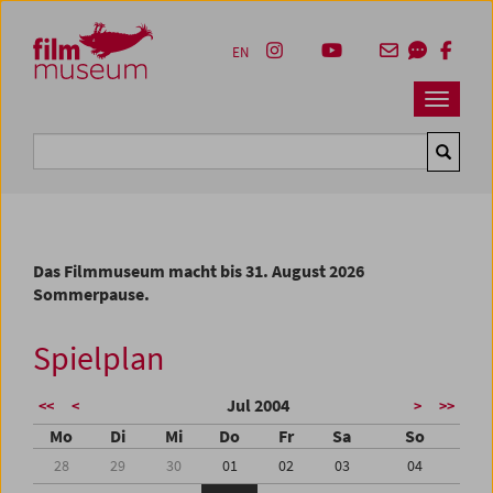
Accesskey [1]
Accesskey [4]
Accesskey [2]
Accesskey [3]
Zum Inhalt
Zum Hauptmenü
Zur Servicenavigation
Zum Suche
EN
Navbar 
Suche
Das Filmmuseum macht bis 31. August 2026
Sommerpause.
Spielplan
Jul 2004
<<
<
>
>>
Mo
Di
Mi
Do
Fr
Sa
So
28
29
30
01
02
03
04