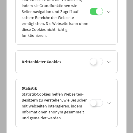
Mi 7.7.
indem sie Grundfunktionen wie
Seitennavigation und Zugriff auf
sichere Bereiche der Webseite
Do 8.7.
ermöglichen. Die Webseite kann ohne
diese Cookies nicht richtig
funktionieren.
Fr 9.7.
Sa 10.7.
Drittanbieter Cookies
So 11.7.
Statistik
Statistik-Cookies helfen Webseiten-
PROGRAMM ÜBERBLICK
Besitzern zu verstehen, wie Besucher
mit Webseiten interagieren, indem
Informationen anonym gesammelt
und gemeldet werden.