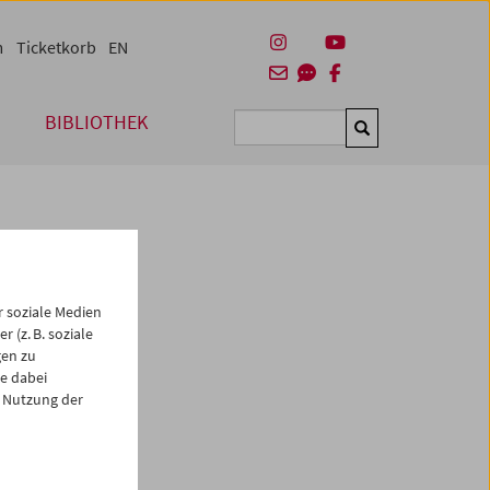
m
Ticketkorb
EN
BIBLIOTHEK
Suchen
 soziale Medien
 (z. B. soziale
gen zu
e dabei
es
 Nutzung der