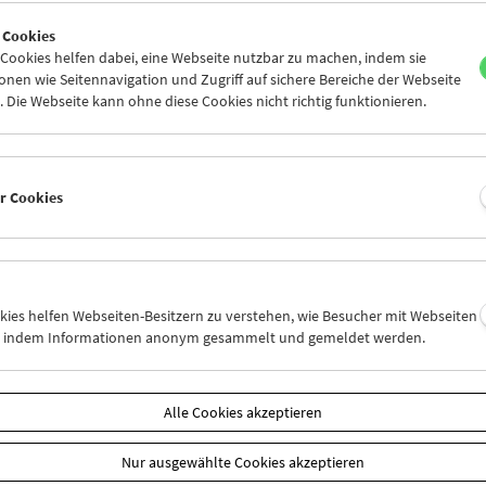
7
28
29
30
31
01
 Cookies
3
04
05
06
07
08
ookies helfen dabei, eine Webseite nutzbar zu machen, indem sie
nen wie Seitennavigation und Zugriff auf sichere Bereiche der Webseite
 Die Webseite kann ohne diese Cookies nicht richtig funktionieren.
Mi 14.7.
Do 15.7.
Fr 16.7.
er Cookies
okies helfen Webseiten-Besitzern zu verstehen, wie Besucher mit Webseiten
n, indem Informationen anonym gesammelt und gemeldet werden.
Alle Cookies akzeptieren
Nur ausgewählte Cookies akzeptieren