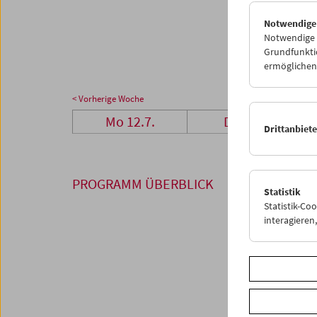
26
2
Notwendige
02
0
Notwendige C
Grundfunktio
ermöglichen.
< Vorherige Woche
Mo 12.7.
Di 13.7.
Drittanbiet
PROGRAMM ÜBERBLICK
Statistik
Statistik-Co
interagiere