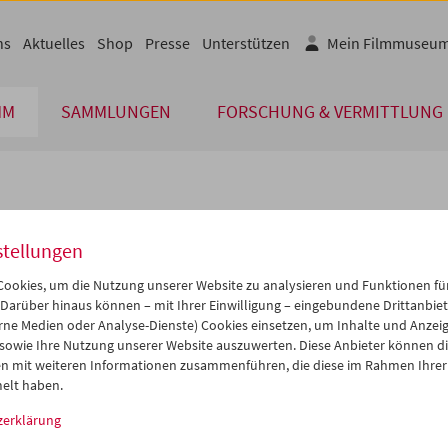
ns
Aktuelles
Shop
Presse
Unterstützen
Mein Filmmuseu
MM
SAMMLUNGEN
FORSCHUNG & VERMITTLUNG
lplan
stellungen
Jul 2004
iCalender
>
>>
ookies, um die Nutzung unserer Website zu analysieren und Funktionen für
Programmheft-PDF
i
Mi
Do
Fr
Sa
So
 Darüber hinaus können – mit Ihrer Einwilligung – eingebundene Drittanbieter
rne Medien oder Analyse-Dienste) Cookies einsetzen, um Inhalte und Anzei
9
30
01
02
03
04
 sowie Ihre Nutzung unserer Website auszuwerten. Diese Anbieter können di
English language or subtitl
6
07
08
09
10
11
n mit weiteren Informationen zusammenführen, die diese im Rahmen Ihrer
elt haben.
3
14
15
16
17
18
zerklärung
0
21
22
23
24
25