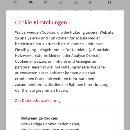
05
06
07
08
09
10
11
12
13
14
15
16
17
18
19
20
21
22
23
24
25
Cookie-Einstellungen
26
27
28
29
30
31
01
Wir verwenden Cookies, um die Nutzung unserer Website
zu analysieren und Funktionen für soziale Medien
02
03
04
05
06
07
08
bereitzustellen. Darüber hinaus können – mit Ihrer
Einwilligung – eingebundene Drittanbieter (z. B. soziale
iCalender
Netzwerke, externe Medien oder Analyse-Dienste)
Cookies einsetzen, um Inhalte und Anzeigen zu
Programmheft-PDF
personalisieren sowie Ihre Nutzung unserer Website
auszuwerten. Diese Anbieter können die dabei
English language or subtitles
erhobenen Daten mit weiteren Informationen
zusammenführen, die diese im Rahmen Ihrer Nutzung
der Dienste gesammelt haben.
< Vorherige Woche
Nächste Woche >
Zur Datenschutzerklärung
Mo 19.7.
Notwendige Cookies
Di 20.7.
Notwendige Cookies helfen dabei,
eine Webseite nutzbar zu machen,