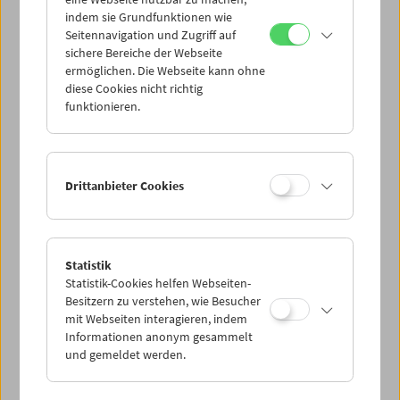
Mi 21.7.
indem sie Grundfunktionen wie
Seitennavigation und Zugriff auf
sichere Bereiche der Webseite
Do 22.7.
ermöglichen. Die Webseite kann ohne
diese Cookies nicht richtig
funktionieren.
Fr 23.7.
Sa 24.7.
Drittanbieter Cookies
So 25.7.
Statistik
Statistik-Cookies helfen Webseiten-
PROGRAMM ÜBERBLICK
Besitzern zu verstehen, wie Besucher
mit Webseiten interagieren, indem
Informationen anonym gesammelt
und gemeldet werden.