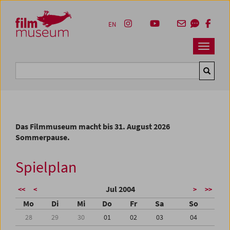
Accesskey [1]
Accesskey [4]
Accesskey [2]
Accesskey [3]
Zum Inhalt
Zum Hauptmenü
Zur Servicenavigation
Zum Suche
EN
Navbar 
Suche
Das Filmmuseum macht bis 31. August 2026
Sommerpause.
Spielplan
Jul 2004
<<
<
>
>>
Mo
Di
Mi
Do
Fr
Sa
So
28
29
30
01
02
03
04