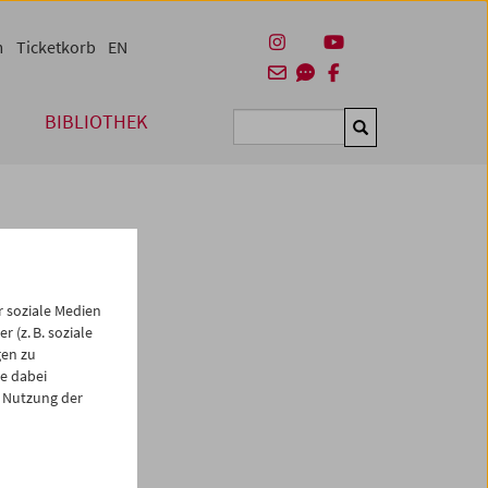
m
Ticketkorb
EN
BIBLIOTHEK
Suchen
 soziale Medien
 (z. B. soziale
gen zu
e dabei
es
 Nutzung der