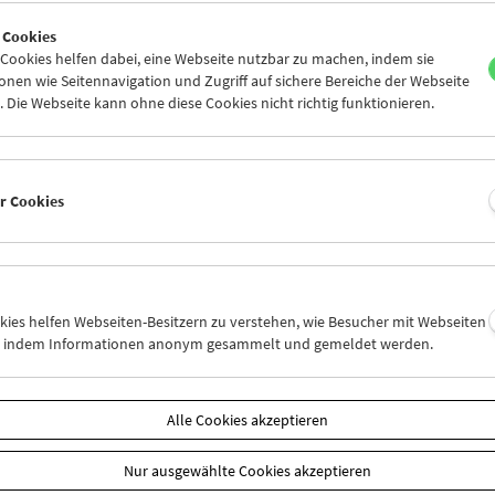
7
28
29
30
31
01
 Cookies
3
04
05
06
07
08
ookies helfen dabei, eine Webseite nutzbar zu machen, indem sie
nen wie Seitennavigation und Zugriff auf sichere Bereiche der Webseite
 Die Webseite kann ohne diese Cookies nicht richtig funktionieren.
Mi 28.7.
Do 29.7.
Fr 30.7.
er Cookies
okies helfen Webseiten-Besitzern zu verstehen, wie Besucher mit Webseiten
n, indem Informationen anonym gesammelt und gemeldet werden.
Alle Cookies akzeptieren
Nur ausgewählte Cookies akzeptieren