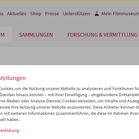
ns
Aktuelles
Shop
Presse
Unterstützen
Mein Filmmuseu
MM
SAMMLUNGEN
FORSCHUNG & VERMITTLUNG
lplan
stellungen
Jul 2004
iCalender
>
>>
ookies, um die Nutzung unserer Website zu analysieren und Funktionen für
Programmheft-PDF
i
Mi
Do
Fr
Sa
So
 Darüber hinaus können – mit Ihrer Einwilligung – eingebundene Drittanbieter
rne Medien oder Analyse-Dienste) Cookies einsetzen, um Inhalte und Anzei
9
30
01
02
03
04
 sowie Ihre Nutzung unserer Website auszuwerten. Diese Anbieter können di
English language or subtitl
6
07
08
09
10
11
n mit weiteren Informationen zusammenführen, die diese im Rahmen Ihrer
elt haben.
3
14
15
16
17
18
zerklärung
0
21
22
23
24
25