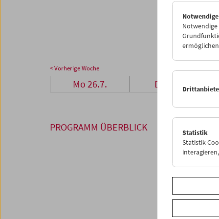
26
2
Notwendige
02
0
Notwendige C
Grundfunktio
ermöglichen.
< Vorherige Woche
Mo 26.7.
Di 27.7.
Drittanbiet
PROGRAMM ÜBERBLICK
Statistik
Statistik-Co
interagiere