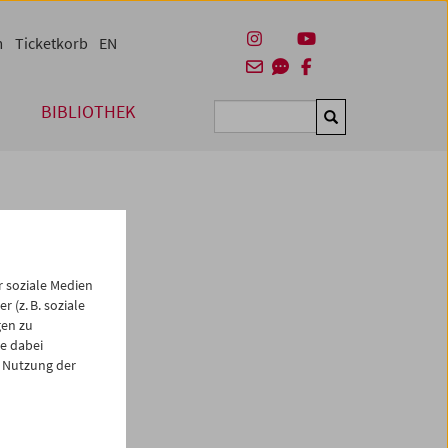
m
Ticketkorb
EN
BIBLIOTHEK
Suchen
 soziale Medien
 (z. B. soziale
gen zu
e dabei
es
 Nutzung der