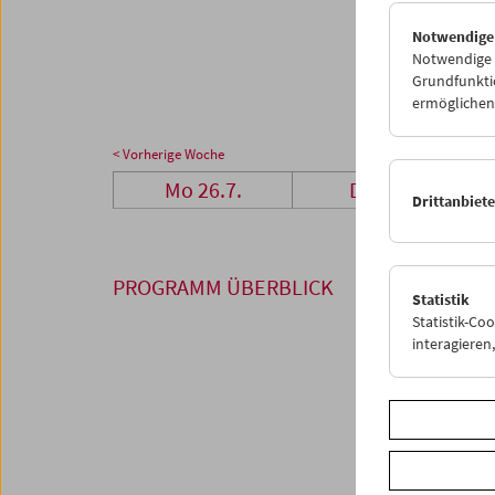
26
2
Notwendige
02
0
Notwendige C
Grundfunktio
ermöglichen.
< Vorherige Woche
Mo 26.7.
Di 27.7.
Drittanbiet
PROGRAMM ÜBERBLICK
Statistik
Statistik-Co
interagiere