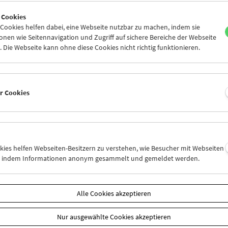
7
28
29
30
31
01
 Cookies
3
04
05
06
07
08
ookies helfen dabei, eine Webseite nutzbar zu machen, indem sie
nen wie Seitennavigation und Zugriff auf sichere Bereiche der Webseite
 Die Webseite kann ohne diese Cookies nicht richtig funktionieren.
Mi 28.7.
Do 29.7.
Fr 30.7.
er Cookies
okies helfen Webseiten-Besitzern zu verstehen, wie Besucher mit Webseiten
n, indem Informationen anonym gesammelt und gemeldet werden.
Alle Cookies akzeptieren
Nur ausgewählte Cookies akzeptieren