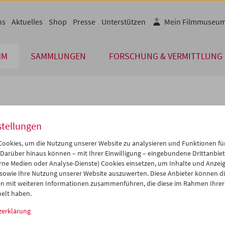
ns
Aktuelles
Shop
Presse
Unterstützen
Mein Filmmuseu
MM
SAMMLUNGEN
FORSCHUNG & VERMITTLUNG
lplan
stellungen
Jul 2004
iCalender
>
>>
ookies, um die Nutzung unserer Website zu analysieren und Funktionen für
Programmheft-PDF
i
Mi
Do
Fr
Sa
So
 Darüber hinaus können – mit Ihrer Einwilligung – eingebundene Drittanbieter
rne Medien oder Analyse-Dienste) Cookies einsetzen, um Inhalte und Anzei
9
30
01
02
03
04
 sowie Ihre Nutzung unserer Website auszuwerten. Diese Anbieter können di
English language or subtitl
6
07
08
09
10
11
n mit weiteren Informationen zusammenführen, die diese im Rahmen Ihrer
elt haben.
3
14
15
16
17
18
zerklärung
0
21
22
23
24
25