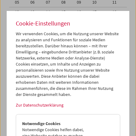
05
06
07
08
09
10
11
12
13
14
15
16
17
18
19
20
21
22
23
24
25
Cookie-Einstellungen
26
27
28
29
30
31
01
Wir verwenden Cookies, um die Nutzung unserer Website
zu analysieren und Funktionen für soziale Medien
02
03
04
05
06
07
08
bereitzustellen. Darüber hinaus können – mit Ihrer
Einwilligung – eingebundene Drittanbieter (z. B. soziale
iCalender
Netzwerke, externe Medien oder Analyse-Dienste)
Cookies einsetzen, um Inhalte und Anzeigen zu
Programmheft-PDF
personalisieren sowie Ihre Nutzung unserer Website
auszuwerten. Diese Anbieter können die dabei
English language or subtitles
erhobenen Daten mit weiteren Informationen
zusammenführen, die diese im Rahmen Ihrer Nutzung
der Dienste gesammelt haben.
< Vorherige Woche
Nächste Woche >
Zur Datenschutzerklärung
Mo 26.7.
Notwendige Cookies
Di 27.7.
Notwendige Cookies helfen dabei,
eine Webseite nutzbar zu machen,