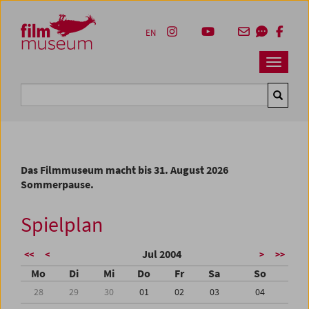
Accesskey [1]
Accesskey [4]
Accesskey [2]
Accesskey [3]
Zum Inhalt
Zum Hauptmenü
Zur Servicenavigation
Zum Suche
EN
Navbar 
Suche
Das Filmmuseum macht bis 31. August 2026
Sommerpause.
Spielplan
Jul 2004
<<
<
>
>>
Mo
Di
Mi
Do
Fr
Sa
So
28
29
30
01
02
03
04