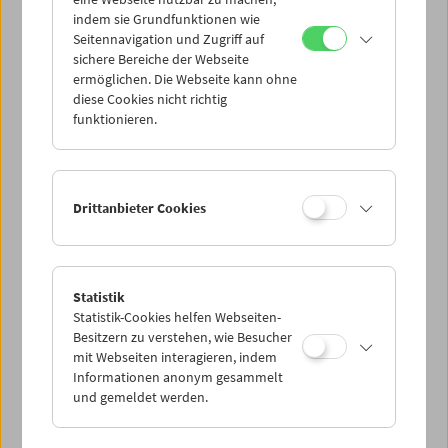
Mi 28.7.
indem sie Grundfunktionen wie
Seitennavigation und Zugriff auf
sichere Bereiche der Webseite
Do 29.7.
ermöglichen. Die Webseite kann ohne
diese Cookies nicht richtig
funktionieren.
Fr 30.7.
Sa 31.7.
Drittanbieter Cookies
So 1.8.
Statistik
Statistik-Cookies helfen Webseiten-
PROGRAMM ÜBERBLICK
Besitzern zu verstehen, wie Besucher
mit Webseiten interagieren, indem
Informationen anonym gesammelt
und gemeldet werden.