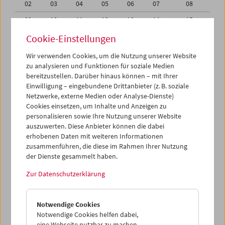
02
03
04
05
06
07
08
09
10
11
12
13
14
15
16
17
18
19
20
21
22
Cookie-Einstellungen
23
24
25
26
27
28
29
Wir verwenden Cookies, um die Nutzung unserer Website
zu analysieren und Funktionen für soziale Medien
30
31
01
02
03
04
05
bereitzustellen. Darüber hinaus können – mit Ihrer
Einwilligung – eingebundene Drittanbieter (z. B. soziale
iCalender
Netzwerke, externe Medien oder Analyse-Dienste)
Cookies einsetzen, um Inhalte und Anzeigen zu
Programmheft-PDF
personalisieren sowie Ihre Nutzung unserer Website
auszuwerten. Diese Anbieter können die dabei
English language or subtitles
erhobenen Daten mit weiteren Informationen
zusammenführen, die diese im Rahmen Ihrer Nutzung
der Dienste gesammelt haben.
< Vorherige Woche
Nächste Woche >
Zur Datenschutzerklärung
Mo 26.7.
Notwendige Cookies
Di 27.7.
Notwendige Cookies helfen dabei,
eine Webseite nutzbar zu machen,