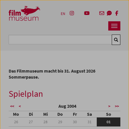
Accesskey [1]
Accesskey [4]
Accesskey [2]
Accesskey [3]
Zum Inhalt
Zum Hauptmenü
Zur Servicenavigation
Zum Suche
EN
Navbar 
Suche
Das Filmmuseum macht bis 31. August 2026
Sommerpause.
Spielplan
Aug 2004
<<
<
>
>>
Mo
Di
Mi
Do
Fr
Sa
So
26
27
28
29
30
31
01