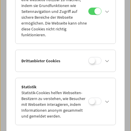
Mi 28.7.
indem sie Grundfunktionen wie
Seitennavigation und Zugriff auf
sichere Bereiche der Webseite
Do 29.7.
ermöglichen. Die Webseite kann ohne
diese Cookies nicht richtig
funktionieren.
Fr 30.7.
Sa 31.7.
Drittanbieter Cookies
So 1.8.
Statistik
Statistik-Cookies helfen Webseiten-
PROGRAMM ÜBERBLICK
Besitzern zu verstehen, wie Besucher
mit Webseiten interagieren, indem
Informationen anonym gesammelt
und gemeldet werden.