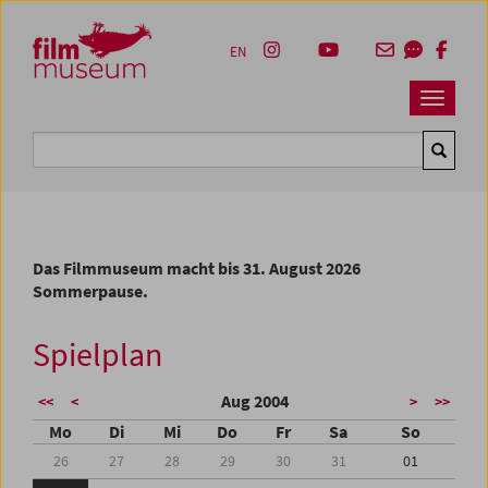
Accesskey [1]
Accesskey [4]
Accesskey [2]
Accesskey [3]
Zum Inhalt
Zum Hauptmenü
Zur Servicenavigation
Zum Suche
EN
Navbar 
Suche
Das Filmmuseum macht bis 31. August 2026
Sommerpause.
Spielplan
Aug 2004
<<
<
>
>>
Mo
Di
Mi
Do
Fr
Sa
So
26
27
28
29
30
31
01