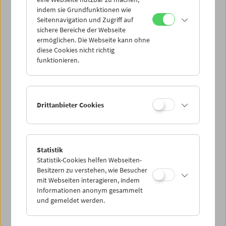
Mi 4.8.
indem sie Grundfunktionen wie
Seitennavigation und Zugriff auf
sichere Bereiche der Webseite
Do 5.8.
ermöglichen. Die Webseite kann ohne
diese Cookies nicht richtig
funktionieren.
Fr 6.8.
Sa 7.8.
Drittanbieter Cookies
So 8.8.
Statistik
Statistik-Cookies helfen Webseiten-
PROGRAMM ÜBERBLICK
Besitzern zu verstehen, wie Besucher
mit Webseiten interagieren, indem
Informationen anonym gesammelt
und gemeldet werden.