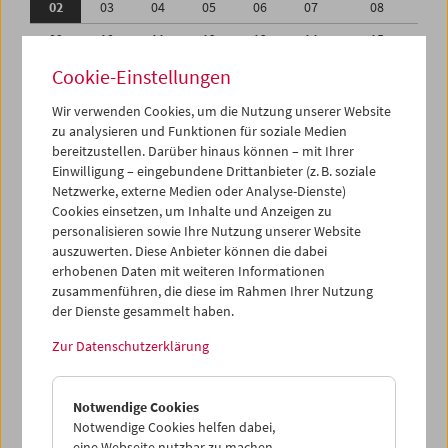
02
03
04
05
06
07
08
09
10
11
12
13
14
15
16
17
18
19
20
21
22
Cookie-Einstellungen
23
24
25
26
27
28
29
Wir verwenden Cookies, um die Nutzung unserer Website
zu analysieren und Funktionen für soziale Medien
30
31
01
02
03
04
05
bereitzustellen. Darüber hinaus können – mit Ihrer
Einwilligung – eingebundene Drittanbieter (z. B. soziale
iCalender
Netzwerke, externe Medien oder Analyse-Dienste)
Cookies einsetzen, um Inhalte und Anzeigen zu
Programmheft-PDF
personalisieren sowie Ihre Nutzung unserer Website
auszuwerten. Diese Anbieter können die dabei
English language or subtitles
erhobenen Daten mit weiteren Informationen
zusammenführen, die diese im Rahmen Ihrer Nutzung
der Dienste gesammelt haben.
< Vorherige Woche
Nächste Woche >
Zur Datenschutzerklärung
Mo 2.8.
Notwendige Cookies
Di 3.8.
Notwendige Cookies helfen dabei,
eine Webseite nutzbar zu machen,