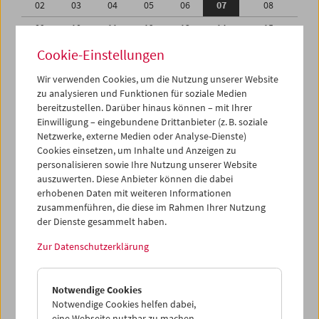
02
03
04
05
06
07
08
09
10
11
12
13
14
15
16
17
18
19
20
21
22
Cookie-Einstellungen
23
24
25
26
27
28
29
Wir verwenden Cookies, um die Nutzung unserer Website
zu analysieren und Funktionen für soziale Medien
30
31
01
02
03
04
05
bereitzustellen. Darüber hinaus können – mit Ihrer
Einwilligung – eingebundene Drittanbieter (z. B. soziale
iCalender
Netzwerke, externe Medien oder Analyse-Dienste)
Cookies einsetzen, um Inhalte und Anzeigen zu
Programmheft-PDF
personalisieren sowie Ihre Nutzung unserer Website
auszuwerten. Diese Anbieter können die dabei
English language or subtitles
erhobenen Daten mit weiteren Informationen
zusammenführen, die diese im Rahmen Ihrer Nutzung
der Dienste gesammelt haben.
< Vorherige Woche
Nächste Woche >
Zur Datenschutzerklärung
Mo 2.8.
Notwendige Cookies
Di 3.8.
Notwendige Cookies helfen dabei,
eine Webseite nutzbar zu machen,