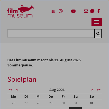
Accesskey [1]
Accesskey [4]
Accesskey [2]
Accesskey [3]
Zum Inhalt
Zum Hauptmenü
Zur Servicenavigation
Zum Suche
EN
Navbar 
Suche
Das Filmmuseum macht bis 31. August 2026
Sommerpause.
Spielplan
Aug 2004
<<
<
>
>>
Mo
Di
Mi
Do
Fr
Sa
So
26
27
28
29
30
31
01