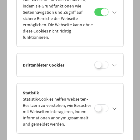
Mi 4.8.
indem sie Grundfunktionen wie
Seitennavigation und Zugriff auf
sichere Bereiche der Webseite
Do 5.8.
ermöglichen. Die Webseite kann ohne
diese Cookies nicht richtig
funktionieren.
Fr 6.8.
Sa 7.8.
Drittanbieter Cookies
So 8.8.
Statistik
Statistik-Cookies helfen Webseiten-
PROGRAMM ÜBERBLICK
Besitzern zu verstehen, wie Besucher
mit Webseiten interagieren, indem
Informationen anonym gesammelt
und gemeldet werden.