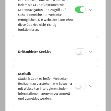
Mi 25.8.
indem sie Grundfunktionen wie
Seitennavigation und Zugriff auf
sichere Bereiche der Webseite
Do 26.8.
ermöglichen. Die Webseite kann ohne
diese Cookies nicht richtig
funktionieren.
Fr 27.8.
Sa 28.8.
Drittanbieter Cookies
So 29.8.
Statistik
Statistik-Cookies helfen Webseiten-
PROGRAMM ÜBERBLICK
Besitzern zu verstehen, wie Besucher
mit Webseiten interagieren, indem
Informationen anonym gesammelt
und gemeldet werden.