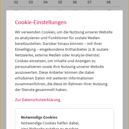
02
03
04
05
06
07
08
09
10
11
12
13
14
15
16
17
18
19
20
21
22
Cookie-Einstellungen
23
24
25
26
27
28
29
Wir verwenden Cookies, um die Nutzung unserer Website
zu analysieren und Funktionen für soziale Medien
30
31
01
02
03
04
05
bereitzustellen. Darüber hinaus können – mit Ihrer
Einwilligung – eingebundene Drittanbieter (z. B. soziale
iCalender
Netzwerke, externe Medien oder Analyse-Dienste)
Cookies einsetzen, um Inhalte und Anzeigen zu
Programmheft-PDF
personalisieren sowie Ihre Nutzung unserer Website
auszuwerten. Diese Anbieter können die dabei
English language or subtitles
erhobenen Daten mit weiteren Informationen
zusammenführen, die diese im Rahmen Ihrer Nutzung
der Dienste gesammelt haben.
< Vorherige Woche
Nächste Woche >
Zur Datenschutzerklärung
Mo 23.8.
Notwendige Cookies
Di 24.8.
Notwendige Cookies helfen dabei,
eine Webseite nutzbar zu machen,