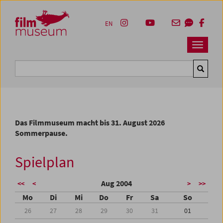
Accesskey [1]
Accesskey [4]
Accesskey [2]
Accesskey [3]
Zum Inhalt
Zum Hauptmenü
Zur Servicenavigation
Zum Suche
EN
Navbar 
Suche
Das Filmmuseum macht bis 31. August 2026
Sommerpause.
Spielplan
Aug 2004
<<
<
>
>>
Mo
Di
Mi
Do
Fr
Sa
So
26
27
28
29
30
31
01