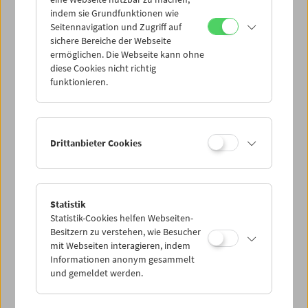
Mi 1.9.
indem sie Grundfunktionen wie
Seitennavigation und Zugriff auf
sichere Bereiche der Webseite
Do 2.9.
ermöglichen. Die Webseite kann ohne
diese Cookies nicht richtig
funktionieren.
Fr 3.9.
Sa 4.9.
Drittanbieter Cookies
So 5.9.
Statistik
Statistik-Cookies helfen Webseiten-
PROGRAMM ÜBERBLICK
Besitzern zu verstehen, wie Besucher
mit Webseiten interagieren, indem
Informationen anonym gesammelt
und gemeldet werden.