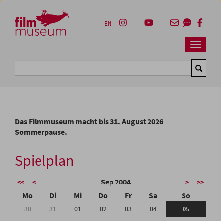
Accesskey [1]
Accesskey [4]
Accesskey [2]
Accesskey [3]
Zum Inhalt
Zum Hauptmenü
Zur Servicenavigation
Zum Suche
EN
Navbar 
Suche
Das Filmmuseum macht bis 31. August 2026
Sommerpause.
Spielplan
Sep 2004
<<
<
>
>>
Mo
Di
Mi
Do
Fr
Sa
So
30
31
01
02
03
04
05