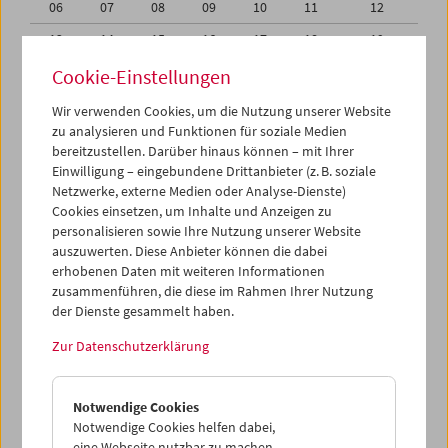
06
07
08
09
10
11
12
13
14
15
16
17
18
19
20
21
22
23
24
25
26
Cookie-Einstellungen
27
28
29
30
01
02
03
Wir verwenden Cookies, um die Nutzung unserer Website
zu analysieren und Funktionen für soziale Medien
04
05
06
07
08
09
10
bereitzustellen. Darüber hinaus können – mit Ihrer
Einwilligung – eingebundene Drittanbieter (z. B. soziale
iCalender
Netzwerke, externe Medien oder Analyse-Dienste)
Cookies einsetzen, um Inhalte und Anzeigen zu
Programmheft-PDF
personalisieren sowie Ihre Nutzung unserer Website
auszuwerten. Diese Anbieter können die dabei
English language or subtitles
erhobenen Daten mit weiteren Informationen
zusammenführen, die diese im Rahmen Ihrer Nutzung
der Dienste gesammelt haben.
< Vorherige Woche
Nächste Woche >
Zur Datenschutzerklärung
Mo 30.8.
Notwendige Cookies
Di 31.8.
Notwendige Cookies helfen dabei,
eine Webseite nutzbar zu machen,