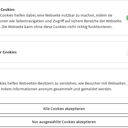
8
29
30
01
02
03
 Cookies
5
06
07
08
09
10
ookies helfen dabei, eine Webseite nutzbar zu machen, indem sie
nen wie Seitennavigation und Zugriff auf sichere Bereiche der Webseite
 Die Webseite kann ohne diese Cookies nicht richtig funktionieren.
Mi 8.9.
Do 9.9.
Fr 10.9.
er Cookies
okies helfen Webseiten-Besitzern zu verstehen, wie Besucher mit Webseiten
n, indem Informationen anonym gesammelt und gemeldet werden.
Alle Cookies akzeptieren
Nur ausgewählte Cookies akzeptieren