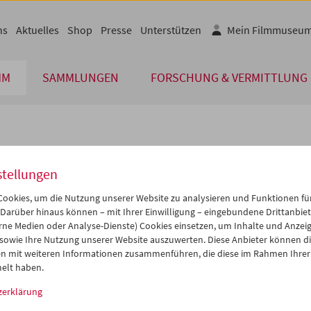
ns
Aktuelles
Shop
Presse
Unterstützen
Mein Filmmuseu
MM
SAMMLUNGEN
FORSCHUNG & VERMITTLUNG
lplan
stellungen
Sep 2004
iCalender
>
>>
ookies, um die Nutzung unserer Website zu analysieren und Funktionen für
Programmheft-PDF
i
Mi
Do
Fr
Sa
So
 Darüber hinaus können – mit Ihrer Einwilligung – eingebundene Drittanbieter
rne Medien oder Analyse-Dienste) Cookies einsetzen, um Inhalte und Anzei
1
01
02
03
04
05
 sowie Ihre Nutzung unserer Website auszuwerten. Diese Anbieter können di
English language or subtitl
7
08
09
10
11
12
n mit weiteren Informationen zusammenführen, die diese im Rahmen Ihrer
elt haben.
4
15
16
17
18
19
zerklärung
1
22
23
24
25
26