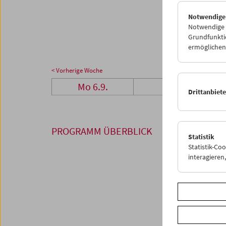
27
2
Notwendige
04
0
Notwendige C
Grundfunktio
ermöglichen.
< Vorherige Woche
Mo 6.9.
Di 7.9.
Drittanbiet
PROGRAMM ÜBERBLICK
Statistik
Statistik-Co
interagiere