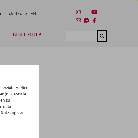
m
Ticketkorb
EN
BIBLIOTHEK
Suchen
 soziale Medien
 (z. B. soziale
gen zu
e dabei
es
 Nutzung der