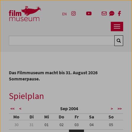
Accesskey [1]
Accesskey [4]
Accesskey [2]
Accesskey [3]
Zum Inhalt
Zum Hauptmenü
Zur Servicenavigation
Zum Suche
EN
Navbar 
Suche
Das Filmmuseum macht bis 31. August 2026
Sommerpause.
Spielplan
Sep 2004
<<
<
>
>>
Mo
Di
Mi
Do
Fr
Sa
So
30
31
01
02
03
04
05