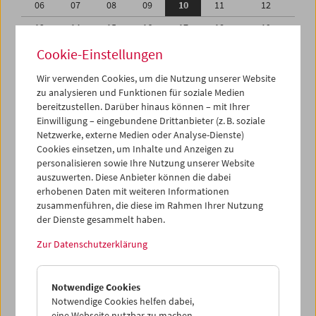
06
07
08
09
10
11
12
13
14
15
16
17
18
19
20
21
22
23
24
25
26
Cookie-Einstellungen
27
28
29
30
01
02
03
Wir verwenden Cookies, um die Nutzung unserer Website
zu analysieren und Funktionen für soziale Medien
04
05
06
07
08
09
10
bereitzustellen. Darüber hinaus können – mit Ihrer
Einwilligung – eingebundene Drittanbieter (z. B. soziale
iCalender
Netzwerke, externe Medien oder Analyse-Dienste)
Cookies einsetzen, um Inhalte und Anzeigen zu
Programmheft-PDF
personalisieren sowie Ihre Nutzung unserer Website
auszuwerten. Diese Anbieter können die dabei
English language or subtitles
erhobenen Daten mit weiteren Informationen
zusammenführen, die diese im Rahmen Ihrer Nutzung
der Dienste gesammelt haben.
< Vorherige Woche
Nächste Woche >
Zur Datenschutzerklärung
Mo 6.9.
Notwendige Cookies
Di 7.9.
Notwendige Cookies helfen dabei,
eine Webseite nutzbar zu machen,