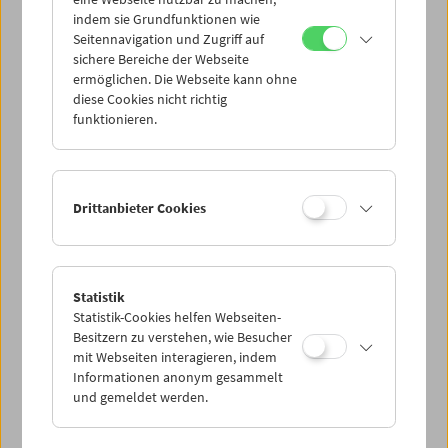
Mi 8.9.
indem sie Grundfunktionen wie
Seitennavigation und Zugriff auf
sichere Bereiche der Webseite
Do 9.9.
ermöglichen. Die Webseite kann ohne
diese Cookies nicht richtig
funktionieren.
Fr 10.9.
Sa 11.9.
Drittanbieter Cookies
So 12.9.
Statistik
Statistik-Cookies helfen Webseiten-
PROGRAMM ÜBERBLICK
Besitzern zu verstehen, wie Besucher
mit Webseiten interagieren, indem
Informationen anonym gesammelt
und gemeldet werden.