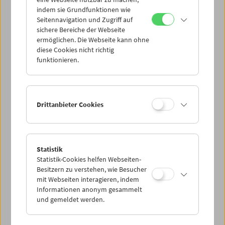
Mi 8.9.
indem sie Grundfunktionen wie
Seitennavigation und Zugriff auf
sichere Bereiche der Webseite
Do 9.9.
ermöglichen. Die Webseite kann ohne
diese Cookies nicht richtig
funktionieren.
Fr 10.9.
Sa 11.9.
Drittanbieter Cookies
So 12.9.
Statistik
Statistik-Cookies helfen Webseiten-
PROGRAMM ÜBERBLICK
Besitzern zu verstehen, wie Besucher
mit Webseiten interagieren, indem
Informationen anonym gesammelt
und gemeldet werden.