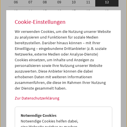
06
07
08
09
10
11
12
13
14
15
16
17
18
19
20
21
22
23
24
25
26
Cookie-Einstellungen
27
28
29
30
01
02
03
Wir verwenden Cookies, um die Nutzung unserer Website
zu analysieren und Funktionen für soziale Medien
04
05
06
07
08
09
10
bereitzustellen. Darüber hinaus können – mit Ihrer
Einwilligung – eingebundene Drittanbieter (z. B. soziale
iCalender
Netzwerke, externe Medien oder Analyse-Dienste)
Cookies einsetzen, um Inhalte und Anzeigen zu
Programmheft-PDF
personalisieren sowie Ihre Nutzung unserer Website
auszuwerten. Diese Anbieter können die dabei
English language or subtitles
erhobenen Daten mit weiteren Informationen
zusammenführen, die diese im Rahmen Ihrer Nutzung
der Dienste gesammelt haben.
< Vorherige Woche
Nächste Woche >
Zur Datenschutzerklärung
Mo 6.9.
Notwendige Cookies
Di 7.9.
Notwendige Cookies helfen dabei,
eine Webseite nutzbar zu machen,