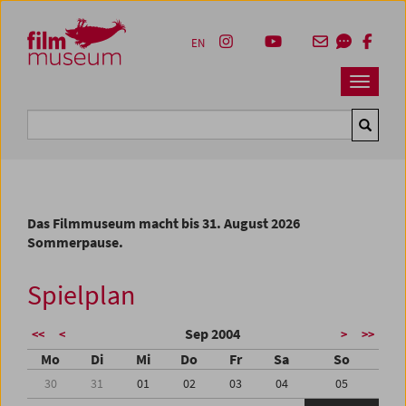
Accesskey [1]
Accesskey [4]
Accesskey [2]
Accesskey [3]
Zum Inhalt
Zum Hauptmenü
Zur Servicenavigation
Zum Suche
EN
Navbar 
Suche
Das Filmmuseum macht bis 31. August 2026
Sommerpause.
Spielplan
Sep 2004
<<
<
>
>>
Mo
Di
Mi
Do
Fr
Sa
So
30
31
01
02
03
04
05