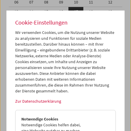
06
07
08
09
10
11
12
13
14
15
16
17
18
19
20
21
22
23
24
25
26
Cookie-Einstellungen
27
28
29
30
01
02
03
Wir verwenden Cookies, um die Nutzung unserer Website
zu analysieren und Funktionen für soziale Medien
04
05
06
07
08
09
10
bereitzustellen. Darüber hinaus können – mit Ihrer
Einwilligung – eingebundene Drittanbieter (z. B. soziale
iCalender
Netzwerke, externe Medien oder Analyse-Dienste)
Cookies einsetzen, um Inhalte und Anzeigen zu
Programmheft-PDF
personalisieren sowie Ihre Nutzung unserer Website
auszuwerten. Diese Anbieter können die dabei
English language or subtitles
erhobenen Daten mit weiteren Informationen
zusammenführen, die diese im Rahmen Ihrer Nutzung
der Dienste gesammelt haben.
< Vorherige Woche
Nächste Woche >
Zur Datenschutzerklärung
Mo 13.9.
Notwendige Cookies
Di 14.9.
Notwendige Cookies helfen dabei,
eine Webseite nutzbar zu machen,