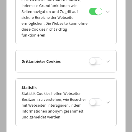
Mi 15.9.
indem sie Grundfunktionen wie
Seitennavigation und Zugriff auf
sichere Bereiche der Webseite
Do 16.9.
ermöglichen. Die Webseite kann ohne
diese Cookies nicht richtig
funktionieren.
Fr 17.9.
Sa 18.9.
Drittanbieter Cookies
So 19.9.
Statistik
Statistik-Cookies helfen Webseiten-
PROGRAMM ÜBERBLICK
Besitzern zu verstehen, wie Besucher
mit Webseiten interagieren, indem
Informationen anonym gesammelt
und gemeldet werden.