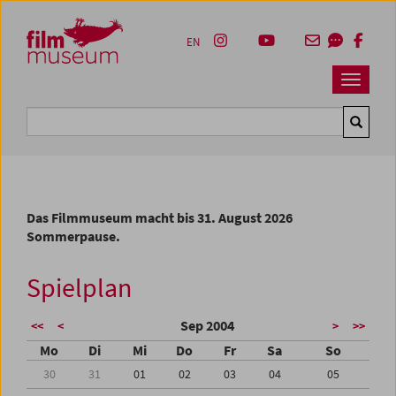
Accesskey [1]
Accesskey [4]
Accesskey [2]
Accesskey [3]
Zum Inhalt
Zum Hauptmenü
Zur Servicenavigation
Zum Suche
EN
Navbar 
Suche
Das Filmmuseum macht bis 31. August 2026
Sommerpause.
Spielplan
Sep 2004
<<
<
>
>>
Mo
Di
Mi
Do
Fr
Sa
So
30
31
01
02
03
04
05