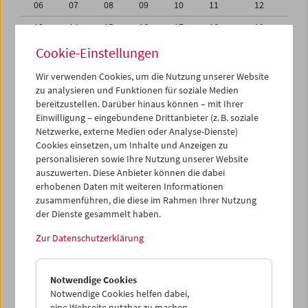
06
07
08
09
10
11
12
13
14
15
16
17
18
19
20
21
22
23
24
25
26
Cookie-Einstellungen
27
28
29
30
01
02
03
Wir verwenden Cookies, um die Nutzung unserer Website
zu analysieren und Funktionen für soziale Medien
04
05
06
07
08
09
10
bereitzustellen. Darüber hinaus können – mit Ihrer
Einwilligung – eingebundene Drittanbieter (z. B. soziale
iCalender
Netzwerke, externe Medien oder Analyse-Dienste)
Cookies einsetzen, um Inhalte und Anzeigen zu
Programmheft-PDF
personalisieren sowie Ihre Nutzung unserer Website
auszuwerten. Diese Anbieter können die dabei
English language or subtitles
erhobenen Daten mit weiteren Informationen
zusammenführen, die diese im Rahmen Ihrer Nutzung
der Dienste gesammelt haben.
< Vorherige Woche
Nächste Woche >
Zur Datenschutzerklärung
Mo 20.9.
Notwendige Cookies
Di 21.9.
Notwendige Cookies helfen dabei,
eine Webseite nutzbar zu machen,