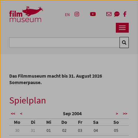
Accesskey [1]
Accesskey [4]
Accesskey [2]
Accesskey [3]
Zum Inhalt
Zum Hauptmenü
Zur Servicenavigation
Zum Suche
EN
Navbar 
Suche
Das Filmmuseum macht bis 31. August 2026
Sommerpause.
Spielplan
Sep 2004
<<
<
>
>>
Mo
Di
Mi
Do
Fr
Sa
So
30
31
01
02
03
04
05