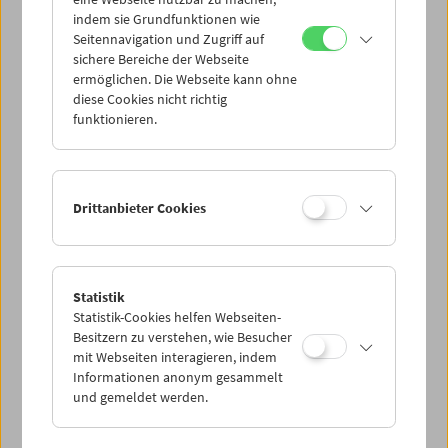
Mi 22.9.
indem sie Grundfunktionen wie
Seitennavigation und Zugriff auf
sichere Bereiche der Webseite
Do 23.9.
ermöglichen. Die Webseite kann ohne
diese Cookies nicht richtig
funktionieren.
Fr 24.9.
Sa 25.9.
Drittanbieter Cookies
So 26.9.
Statistik
Statistik-Cookies helfen Webseiten-
PROGRAMM ÜBERBLICK
Besitzern zu verstehen, wie Besucher
mit Webseiten interagieren, indem
Informationen anonym gesammelt
und gemeldet werden.