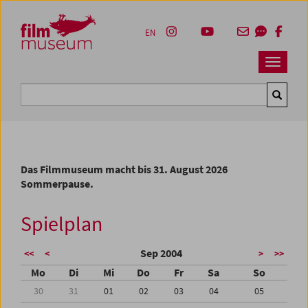
Accesskey [1]
Accesskey [4]
Accesskey [2]
Accesskey [3]
Zum Inhalt
Zum Hauptmenü
Zur Servicenavigation
Zum Suche
EN
Navbar 
Suche
Das Filmmuseum macht bis 31. August 2026
Sommerpause.
Spielplan
Sep 2004
<<
<
>
>>
Mo
Di
Mi
Do
Fr
Sa
So
30
31
01
02
03
04
05