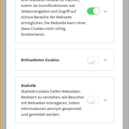
Mi 22.9.
indem sie Grundfunktionen wie
Seitennavigation und Zugriff auf
sichere Bereiche der Webseite
Do 23.9.
ermöglichen. Die Webseite kann ohne
diese Cookies nicht richtig
funktionieren.
Fr 24.9.
Sa 25.9.
Drittanbieter Cookies
So 26.9.
Statistik
Statistik-Cookies helfen Webseiten-
PROGRAMM ÜBERBLICK
Besitzern zu verstehen, wie Besucher
mit Webseiten interagieren, indem
Informationen anonym gesammelt
und gemeldet werden.