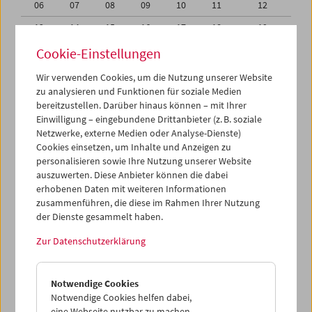
06
07
08
09
10
11
12
13
14
15
16
17
18
19
20
21
22
23
24
25
26
Cookie-Einstellungen
27
28
29
30
01
02
03
Wir verwenden Cookies, um die Nutzung unserer Website
zu analysieren und Funktionen für soziale Medien
04
05
06
07
08
09
10
bereitzustellen. Darüber hinaus können – mit Ihrer
Einwilligung – eingebundene Drittanbieter (z. B. soziale
iCalender
Netzwerke, externe Medien oder Analyse-Dienste)
Cookies einsetzen, um Inhalte und Anzeigen zu
Programmheft-PDF
personalisieren sowie Ihre Nutzung unserer Website
auszuwerten. Diese Anbieter können die dabei
English language or subtitles
erhobenen Daten mit weiteren Informationen
zusammenführen, die diese im Rahmen Ihrer Nutzung
der Dienste gesammelt haben.
< Vorherige Woche
Nächste Woche >
Zur Datenschutzerklärung
Mo 20.9.
Notwendige Cookies
Di 21.9.
Notwendige Cookies helfen dabei,
eine Webseite nutzbar zu machen,