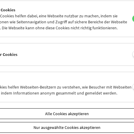
8
29
30
01
02
03
 Cookies
5
06
07
08
09
10
ookies helfen dabei, eine Webseite nutzbar zu machen, indem sie
nen wie Seitennavigation und Zugriff auf sichere Bereiche der Webseite
 Die Webseite kann ohne diese Cookies nicht richtig funktionieren.
Mi 29.9.
Do 30.9.
Fr 1.10.
er Cookies
okies helfen Webseiten-Besitzern zu verstehen, wie Besucher mit Webseiten
n, indem Informationen anonym gesammelt und gemeldet werden.
Alle Cookies akzeptieren
Nur ausgewählte Cookies akzeptieren