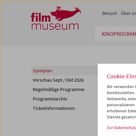
Accesskey [1]
Accesskey [4]
Accesskey [2]
Accesskey [3]
Zum Inhalt
Zum Hauptmenü
Zur Servicenavigation
Zum Suche
Besuch
Über u
KINOPROGRA
Spie
Spielplan
Cookie-Ein
Vorschau Sept / Okt 2026
<<
<
Wir verwenden C
Regelmäßige Programme
Mo
D
bereitzustellen.
Programmarchiv
Netzwerke, exte
30
3
personalisieren
Ticketinformationen
06
0
erhobenen Date
Dienste gesamm
13
1
Zur Datenschut
20
2