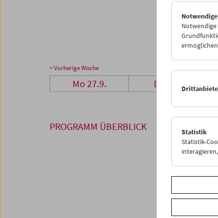
27
2
Notwendige
04
0
Notwendige C
Grundfunktio
ermöglichen.
< Vorherige Woche
Mo 27.9.
Di 28.9.
Drittanbiet
PROGRAMM ÜBERBLICK
Statistik
Statistik-Co
interagiere