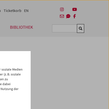
m
Ticketkorb
EN
BIBLIOTHEK
Suchen
 soziale Medien
 (z. B. soziale
gen zu
e dabei
es
 Nutzung der