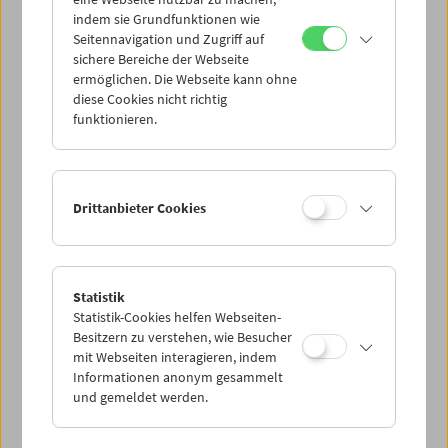
Mi 6.10.
indem sie Grundfunktionen wie
Seitennavigation und Zugriff auf
sichere Bereiche der Webseite
Do 7.10.
ermöglichen. Die Webseite kann ohne
diese Cookies nicht richtig
funktionieren.
Fr 8.10.
Sa 9.10.
Drittanbieter Cookies
So 10.10.
Statistik
Statistik-Cookies helfen Webseiten-
PROGRAMM ÜBERBLICK
Besitzern zu verstehen, wie Besucher
mit Webseiten interagieren, indem
Informationen anonym gesammelt
und gemeldet werden.