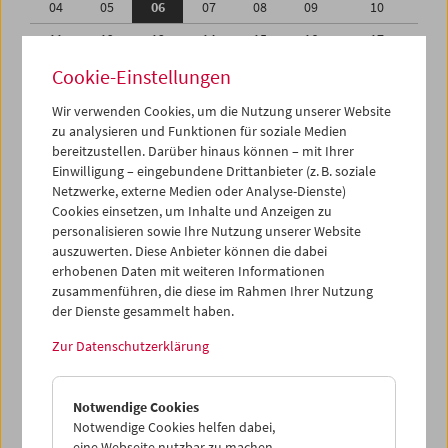
04
05
06
07
08
09
10
11
12
13
14
15
16
17
18
19
20
21
22
23
24
Cookie-Einstellungen
25
26
27
28
29
30
31
Wir verwenden Cookies, um die Nutzung unserer Website
zu analysieren und Funktionen für soziale Medien
01
02
03
04
05
06
07
bereitzustellen. Darüber hinaus können – mit Ihrer
Einwilligung – eingebundene Drittanbieter (z. B. soziale
iCalender
Netzwerke, externe Medien oder Analyse-Dienste)
Cookies einsetzen, um Inhalte und Anzeigen zu
Programmheft-PDF
personalisieren sowie Ihre Nutzung unserer Website
auszuwerten. Diese Anbieter können die dabei
English language or subtitles
erhobenen Daten mit weiteren Informationen
zusammenführen, die diese im Rahmen Ihrer Nutzung
der Dienste gesammelt haben.
< Vorherige Woche
Nächste Woche >
Zur Datenschutzerklärung
Mo 4.10.
Notwendige Cookies
Di 5.10.
Notwendige Cookies helfen dabei,
eine Webseite nutzbar zu machen,