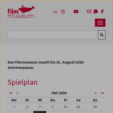
Accesskey [1]
Accesskey [4]
Accesskey [2]
Accesskey [3]
Zum Inhalt
Zum Hauptmenü
Zur Servicenavigation
Zum Suche
EN
Navbar 
Suche
Das Filmmuseum macht bis 31. August 2026
Sommerpause.
Spielplan
Okt 2004
<<
<
>
>>
Mo
Di
Mi
Do
Fr
Sa
So
27
28
29
30
01
02
03