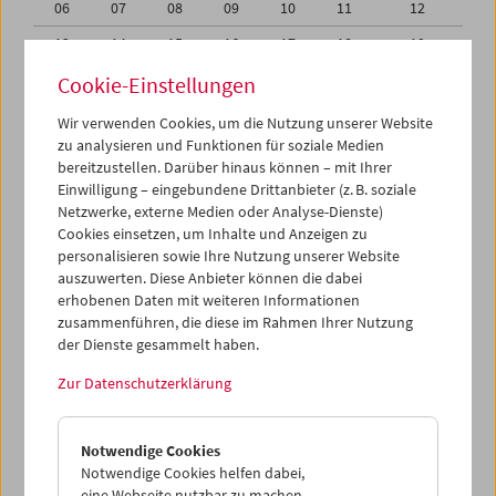
06
07
08
09
10
11
12
13
14
15
16
17
18
19
20
21
22
23
24
25
26
Cookie-Einstellungen
27
28
29
30
01
02
03
Wir verwenden Cookies, um die Nutzung unserer Website
zu analysieren und Funktionen für soziale Medien
04
05
06
07
08
09
10
bereitzustellen. Darüber hinaus können – mit Ihrer
Einwilligung – eingebundene Drittanbieter (z. B. soziale
iCalender
Netzwerke, externe Medien oder Analyse-Dienste)
Cookies einsetzen, um Inhalte und Anzeigen zu
Programmheft-PDF
personalisieren sowie Ihre Nutzung unserer Website
auszuwerten. Diese Anbieter können die dabei
English language or subtitles
erhobenen Daten mit weiteren Informationen
zusammenführen, die diese im Rahmen Ihrer Nutzung
der Dienste gesammelt haben.
< Vorherige Woche
Nächste Woche >
Zur Datenschutzerklärung
Mo 30.5.
Notwendige Cookies
Di 31.5.
Notwendige Cookies helfen dabei,
eine Webseite nutzbar zu machen,