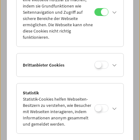
Mi 1.6.
indem sie Grundfunktionen wie
Seitennavigation und Zugriff auf
sichere Bereiche der Webseite
Do 2.6.
ermöglichen. Die Webseite kann ohne
diese Cookies nicht richtig
funktionieren.
Fr 3.6.
Sa 4.6.
Drittanbieter Cookies
So 5.6.
Statistik
Statistik-Cookies helfen Webseiten-
PROGRAMM ÜBERBLICK
Besitzern zu verstehen, wie Besucher
mit Webseiten interagieren, indem
Informationen anonym gesammelt
und gemeldet werden.