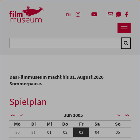
Accesskey [1]
Accesskey [4]
Accesskey [2]
Accesskey [3]
Zum Inhalt
Zum Hauptmenü
Zur Servicenavigation
Zum Suche
EN
Navbar 
Suche
Das Filmmuseum macht bis 31. August 2026
Sommerpause.
Spielplan
Jun 2005
<<
<
>
>>
Mo
Di
Mi
Do
Fr
Sa
So
30
31
01
02
03
04
05