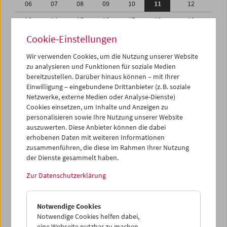
06
07
08
09
10
11
12
13
14
15
16
17
18
19
20
21
22
23
24
25
26
Cookie-Einstellungen
27
28
29
30
01
02
03
Wir verwenden Cookies, um die Nutzung unserer Website
zu analysieren und Funktionen für soziale Medien
04
05
06
07
08
09
10
bereitzustellen. Darüber hinaus können – mit Ihrer
Einwilligung – eingebundene Drittanbieter (z. B. soziale
iCalender
Netzwerke, externe Medien oder Analyse-Dienste)
Cookies einsetzen, um Inhalte und Anzeigen zu
Programmheft-PDF
personalisieren sowie Ihre Nutzung unserer Website
auszuwerten. Diese Anbieter können die dabei
English language or subtitles
erhobenen Daten mit weiteren Informationen
zusammenführen, die diese im Rahmen Ihrer Nutzung
der Dienste gesammelt haben.
< Vorherige Woche
Nächste Woche >
Zur Datenschutzerklärung
Mo 6.6.
Notwendige Cookies
Di 7.6.
Notwendige Cookies helfen dabei,
eine Webseite nutzbar zu machen,