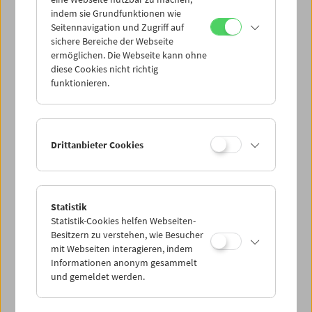
Mi 8.6.
indem sie Grundfunktionen wie
Seitennavigation und Zugriff auf
sichere Bereiche der Webseite
Do 9.6.
ermöglichen. Die Webseite kann ohne
diese Cookies nicht richtig
funktionieren.
Fr 10.6.
Sa 11.6.
Drittanbieter Cookies
So 12.6.
Statistik
Statistik-Cookies helfen Webseiten-
PROGRAMM ÜBERBLICK
Besitzern zu verstehen, wie Besucher
mit Webseiten interagieren, indem
Informationen anonym gesammelt
und gemeldet werden.