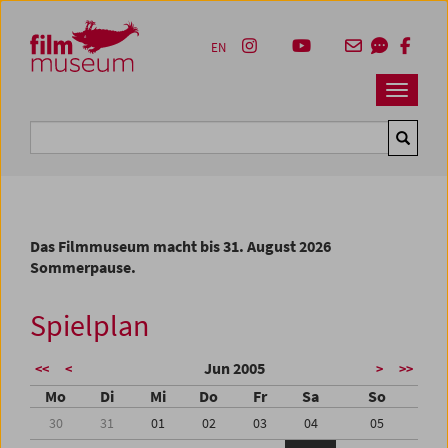
Accesskey [1]
Accesskey [4]
Accesskey [2]
Accesskey [3]
Zum Inhalt
Zum Hauptmenü
Zur Servicenavigation
Zum Suche
EN
Navbar 
Suche
Das Filmmuseum macht bis 31. August 2026
Sommerpause.
Spielplan
Jun 2005
<<
<
>
>>
Mo
Di
Mi
Do
Fr
Sa
So
30
31
01
02
03
04
05