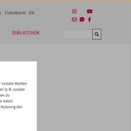
m
Ticketkorb
EN
BIBLIOTHEK
Suchen
 soziale Medien
 (z. B. soziale
gen zu
e dabei
es
 Nutzung der