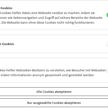
8
29
30
01
02
03
 Cookies
5
06
07
08
09
10
ookies helfen dabei, eine Webseite nutzbar zu machen, indem sie
nen wie Seitennavigation und Zugriff auf sichere Bereiche der Webseite
 Die Webseite kann ohne diese Cookies nicht richtig funktionieren.
Mi 8.6.
Do 9.6.
Fr 10.6.
er Cookies
okies helfen Webseiten-Besitzern zu verstehen, wie Besucher mit Webseiten
n, indem Informationen anonym gesammelt und gemeldet werden.
Alle Cookies akzeptieren
Nur ausgewählte Cookies akzeptieren