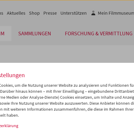
ns
Aktuelles
Shop
Presse
Unterstützen
Mein Filmmuseu
MM
SAMMLUNGEN
FORSCHUNG & VERMITTLUNG
lplan
stellungen
Jun 2005
iCalender
>
>>
ookies, um die Nutzung unserer Website zu analysieren und Funktionen für
Programmheft-PDF
i
Mi
Do
Fr
Sa
So
 Darüber hinaus können – mit Ihrer Einwilligung – eingebundene Drittanbieter
rne Medien oder Analyse-Dienste) Cookies einsetzen, um Inhalte und Anzei
1
01
02
03
04
05
 sowie Ihre Nutzung unserer Website auszuwerten. Diese Anbieter können di
English language or subtitl
7
08
09
10
11
12
n mit weiteren Informationen zusammenführen, die diese im Rahmen Ihrer
elt haben.
4
15
16
17
18
19
zerklärung
1
22
23
24
25
26