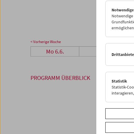
27
2
Notwendige
04
0
Notwendige C
Grundfunktio
ermöglichen.
< Vorherige Woche
Mo 6.6.
Di 7.6.
Drittanbiet
PROGRAMM ÜBERBLICK
Statistik
Statistik-Co
interagiere