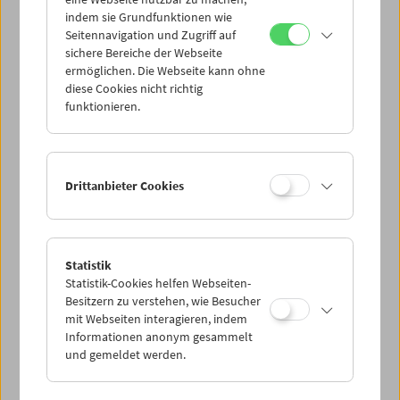
Mi 15.6.
indem sie Grundfunktionen wie
Seitennavigation und Zugriff auf
sichere Bereiche der Webseite
Do 16.6.
ermöglichen. Die Webseite kann ohne
diese Cookies nicht richtig
funktionieren.
Fr 17.6.
Sa 18.6.
Drittanbieter Cookies
So 19.6.
Statistik
Statistik-Cookies helfen Webseiten-
PROGRAMM ÜBERBLICK
Besitzern zu verstehen, wie Besucher
mit Webseiten interagieren, indem
Informationen anonym gesammelt
und gemeldet werden.