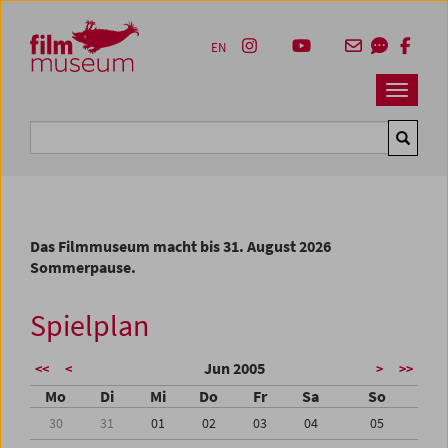
Accesskey [1]
Accesskey [4]
Accesskey [2]
Accesskey [3]
Zum Inhalt
Zum Hauptmenü
Zur Servicenavigation
Zum Suche
EN
Navbar 
Suche
Das Filmmuseum macht bis 31. August 2026
Sommerpause.
Spielplan
Jun 2005
<<
<
>
>>
Mo
Di
Mi
Do
Fr
Sa
So
30
31
01
02
03
04
05