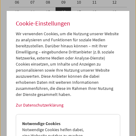
06
07
08
09
10
11
12
13
14
15
16
17
18
19
20
21
22
23
24
25
26
Cookie-Einstellungen
27
28
29
30
01
02
03
Wir verwenden Cookies, um die Nutzung unserer Website
zu analysieren und Funktionen für soziale Medien
04
05
06
07
08
09
10
bereitzustellen. Darüber hinaus können – mit Ihrer
Einwilligung – eingebundene Drittanbieter (z. B. soziale
iCalender
Netzwerke, externe Medien oder Analyse-Dienste)
Cookies einsetzen, um Inhalte und Anzeigen zu
Programmheft-PDF
personalisieren sowie Ihre Nutzung unserer Website
auszuwerten. Diese Anbieter können die dabei
English language or subtitles
erhobenen Daten mit weiteren Informationen
zusammenführen, die diese im Rahmen Ihrer Nutzung
der Dienste gesammelt haben.
< Vorherige Woche
Nächste Woche >
Zur Datenschutzerklärung
Mo 13.6.
Notwendige Cookies
Di 14.6.
Notwendige Cookies helfen dabei,
eine Webseite nutzbar zu machen,