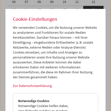
06
07
08
09
10
11
12
13
14
15
16
17
18
19
20
21
22
23
24
25
26
Cookie-Einstellungen
27
28
29
30
01
02
03
Wir verwenden Cookies, um die Nutzung unserer Website
zu analysieren und Funktionen für soziale Medien
04
05
06
07
08
09
10
bereitzustellen. Darüber hinaus können – mit Ihrer
Einwilligung – eingebundene Drittanbieter (z. B. soziale
iCalender
Netzwerke, externe Medien oder Analyse-Dienste)
Cookies einsetzen, um Inhalte und Anzeigen zu
Programmheft-PDF
personalisieren sowie Ihre Nutzung unserer Website
auszuwerten. Diese Anbieter können die dabei
English language or subtitles
erhobenen Daten mit weiteren Informationen
zusammenführen, die diese im Rahmen Ihrer Nutzung
der Dienste gesammelt haben.
< Vorherige Woche
Nächste Woche >
Zur Datenschutzerklärung
Mo 13.6.
Notwendige Cookies
Di 14.6.
Notwendige Cookies helfen dabei,
eine Webseite nutzbar zu machen,