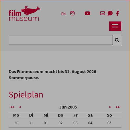
Accesskey [1]
Accesskey [4]
Accesskey [2]
Accesskey [3]
Zum Inhalt
Zum Hauptmenü
Zur Servicenavigation
Zum Suche
EN
Navbar 
Suche
Das Filmmuseum macht bis 31. August 2026
Sommerpause.
Spielplan
Jun 2005
<<
<
>
>>
Mo
Di
Mi
Do
Fr
Sa
So
30
31
01
02
03
04
05