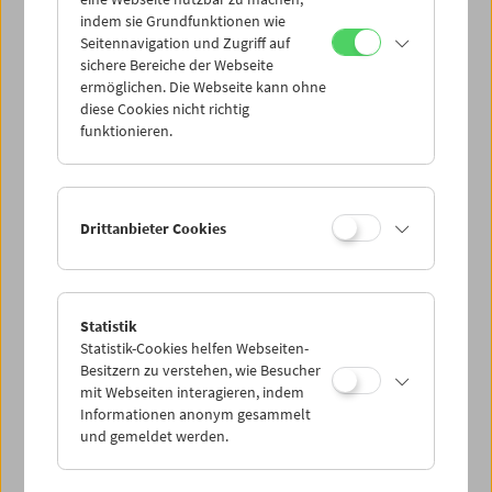
Mi 15.6.
indem sie Grundfunktionen wie
Seitennavigation und Zugriff auf
sichere Bereiche der Webseite
Do 16.6.
ermöglichen. Die Webseite kann ohne
diese Cookies nicht richtig
funktionieren.
Fr 17.6.
Sa 18.6.
Drittanbieter Cookies
So 19.6.
Statistik
Statistik-Cookies helfen Webseiten-
PROGRAMM ÜBERBLICK
Besitzern zu verstehen, wie Besucher
mit Webseiten interagieren, indem
Informationen anonym gesammelt
und gemeldet werden.