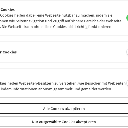
8
29
30
01
02
03
 Cookies
5
06
07
08
09
10
ookies helfen dabei, eine Webseite nutzbar zu machen, indem sie
nen wie Seitennavigation und Zugriff auf sichere Bereiche der Webseite
 Die Webseite kann ohne diese Cookies nicht richtig funktionieren.
Mi 29.6.
Do 30.6.
Fr 1.7.
er Cookies
okies helfen Webseiten-Besitzern zu verstehen, wie Besucher mit Webseiten
n, indem Informationen anonym gesammelt und gemeldet werden.
Alle Cookies akzeptieren
Nur ausgewählte Cookies akzeptieren