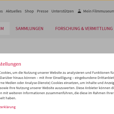
ns
Aktuelles
Shop
Presse
Unterstützen
Mein Filmmuseu
MM
SAMMLUNGEN
FORSCHUNG & VERMITTLUNG
lplan
stellungen
Jun 2005
iCalender
>
>>
ookies, um die Nutzung unserer Website zu analysieren und Funktionen für
Programmheft-PDF
i
Mi
Do
Fr
Sa
So
 Darüber hinaus können – mit Ihrer Einwilligung – eingebundene Drittanbieter
rne Medien oder Analyse-Dienste) Cookies einsetzen, um Inhalte und Anzei
1
01
02
03
04
05
 sowie Ihre Nutzung unserer Website auszuwerten. Diese Anbieter können di
English language or subtitl
7
08
09
10
11
12
n mit weiteren Informationen zusammenführen, die diese im Rahmen Ihrer
elt haben.
4
15
16
17
18
19
zerklärung
1
22
23
24
25
26