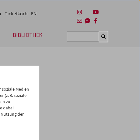
m
Ticketkorb
EN
BIBLIOTHEK
Suchen
 soziale Medien
 (z. B. soziale
gen zu
e dabei
es
 Nutzung der