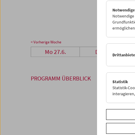
27
2
Notwendige
04
0
Notwendige C
Grundfunktio
ermöglichen.
< Vorherige Woche
Mo 27.6.
Di 28.6.
Drittanbiet
PROGRAMM ÜBERBLICK
Statistik
Statistik-Co
interagiere