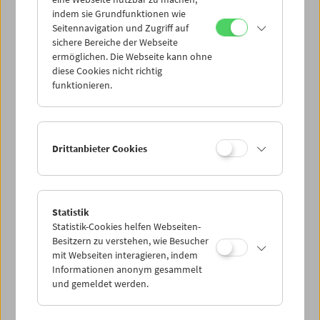
Mi 29.6.
indem sie Grundfunktionen wie
Seitennavigation und Zugriff auf
sichere Bereiche der Webseite
Do 30.6.
ermöglichen. Die Webseite kann ohne
diese Cookies nicht richtig
funktionieren.
Fr 1.7.
Sa 2.7.
Drittanbieter Cookies
So 3.7.
Statistik
Statistik-Cookies helfen Webseiten-
PROGRAMM ÜBERBLICK
Besitzern zu verstehen, wie Besucher
mit Webseiten interagieren, indem
Informationen anonym gesammelt
und gemeldet werden.