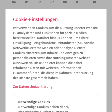
04
05
06
07
08
09
10
11
12
13
14
15
16
17
18
19
20
21
22
23
24
Cookie-Einstellungen
25
26
27
28
29
30
31
Wir verwenden Cookies, um die Nutzung unserer Website
zu analysieren und Funktionen für soziale Medien
01
02
03
04
05
06
07
bereitzustellen. Darüber hinaus können – mit Ihrer
Einwilligung – eingebundene Drittanbieter (z. B. soziale
iCalender
Netzwerke, externe Medien oder Analyse-Dienste)
Cookies einsetzen, um Inhalte und Anzeigen zu
Programmheft-PDF
personalisieren sowie Ihre Nutzung unserer Website
auszuwerten. Diese Anbieter können die dabei
English language or subtitles
erhobenen Daten mit weiteren Informationen
zusammenführen, die diese im Rahmen Ihrer Nutzung
der Dienste gesammelt haben.
< Vorherige Woche
Nächste Woche >
Zur Datenschutzerklärung
Mo 27.6.
Notwendige Cookies
Di 28.6.
Notwendige Cookies helfen dabei,
eine Webseite nutzbar zu machen,