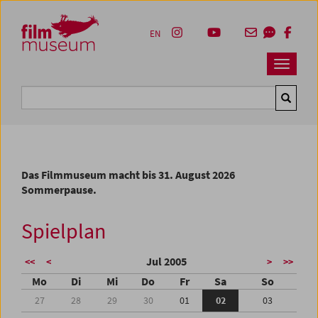
Accesskey [1]
Accesskey [4]
Accesskey [2]
Accesskey [3]
Zum Inhalt
Zum Hauptmenü
Zur Servicenavigation
Zum Suche
EN
Navbar 
Suche
Das Filmmuseum macht bis 31. August 2026
Sommerpause.
Spielplan
Jul 2005
<<
<
>
>>
Mo
Di
Mi
Do
Fr
Sa
So
27
28
29
30
01
02
03