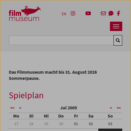
Accesskey [1]
Accesskey [4]
Accesskey [2]
Accesskey [3]
Zum Inhalt
Zum Hauptmenü
Zur Servicenavigation
Zum Suche
EN
Navbar 
Suche
Das Filmmuseum macht bis 31. August 2026
Sommerpause.
Spielplan
Jul 2005
<<
<
>
>>
Mo
Di
Mi
Do
Fr
Sa
So
27
28
29
30
01
02
03