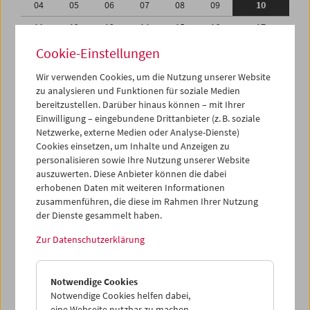
04
05
06
07
08
09
10
11
12
13
14
15
16
17
18
19
20
21
22
23
24
Cookie-Einstellungen
25
26
27
28
29
30
31
Wir verwenden Cookies, um die Nutzung unserer Website
zu analysieren und Funktionen für soziale Medien
01
02
03
04
05
06
07
bereitzustellen. Darüber hinaus können – mit Ihrer
Einwilligung – eingebundene Drittanbieter (z. B. soziale
iCalender
Netzwerke, externe Medien oder Analyse-Dienste)
Cookies einsetzen, um Inhalte und Anzeigen zu
Programmheft-PDF
personalisieren sowie Ihre Nutzung unserer Website
auszuwerten. Diese Anbieter können die dabei
English language or subtitles
erhobenen Daten mit weiteren Informationen
zusammenführen, die diese im Rahmen Ihrer Nutzung
der Dienste gesammelt haben.
< Vorherige Woche
Nächste Woche >
Zur Datenschutzerklärung
Mo 4.7.
Notwendige Cookies
Di 5.7.
Notwendige Cookies helfen dabei,
eine Webseite nutzbar zu machen,