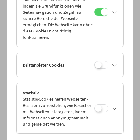
Mi 6.7.
indem sie Grundfunktionen wie
Seitennavigation und Zugriff auf
sichere Bereiche der Webseite
Do 7.7.
ermöglichen. Die Webseite kann ohne
diese Cookies nicht richtig
funktionieren.
Fr 8.7.
Sa 9.7.
Drittanbieter Cookies
So 10.7.
Statistik
Statistik-Cookies helfen Webseiten-
PROGRAMM ÜBERBLICK
Besitzern zu verstehen, wie Besucher
mit Webseiten interagieren, indem
Informationen anonym gesammelt
und gemeldet werden.