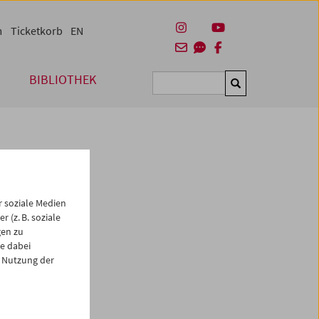
m
Ticketkorb
EN
BIBLIOTHEK
Suchen
 soziale Medien
 (z. B. soziale
gen zu
e dabei
es
 Nutzung der