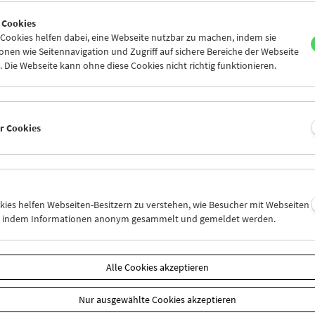
7
28
29
30
01
02
 Cookies
4
05
06
07
08
09
ookies helfen dabei, eine Webseite nutzbar zu machen, indem sie
nen wie Seitennavigation und Zugriff auf sichere Bereiche der Webseite
 Die Webseite kann ohne diese Cookies nicht richtig funktionieren.
Mi 28.9.
Do 29.9.
Fr 30.9.
er Cookies
okies helfen Webseiten-Besitzern zu verstehen, wie Besucher mit Webseiten
n, indem Informationen anonym gesammelt und gemeldet werden.
Alle Cookies akzeptieren
Nur ausgewählte Cookies akzeptieren