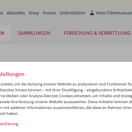
ns
Aktuelles
Shop
Presse
Unterstützen
Mein Filmmuseu
MM
SAMMLUNGEN
FORSCHUNG & VERMITTLUNG
lplan
stellungen
Sep 2005
iCalender
>
>>
ookies, um die Nutzung unserer Website zu analysieren und Funktionen für
Programmheft-PDF
i
Mi
Do
Fr
Sa
So
 Darüber hinaus können – mit Ihrer Einwilligung – eingebundene Drittanbieter
rne Medien oder Analyse-Dienste) Cookies einsetzen, um Inhalte und Anzei
0
31
01
02
03
04
 sowie Ihre Nutzung unserer Website auszuwerten. Diese Anbieter können di
English language or subtitl
6
07
08
09
10
11
n mit weiteren Informationen zusammenführen, die diese im Rahmen Ihrer
elt haben.
3
14
15
16
17
18
zerklärung
0
21
22
23
24
25