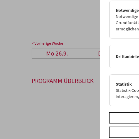
26
2
Notwendige
03
0
Notwendige C
Grundfunktio
ermöglichen.
< Vorherige Woche
Mo 26.9.
Di 27.9.
Drittanbiet
PROGRAMM ÜBERBLICK
Statistik
Statistik-Co
interagiere