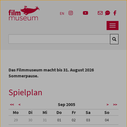
Accesskey [1]
Accesskey [4]
Accesskey [2]
Accesskey [3]
Zum Inhalt
Zum Hauptmenü
Zur Servicenavigation
Zum Suche
EN
Navbar 
Suche
Das Filmmuseum macht bis 31. August 2026
Sommerpause.
Spielplan
Sep 2005
<<
<
>
>>
Mo
Di
Mi
Do
Fr
Sa
So
29
30
31
01
02
03
04