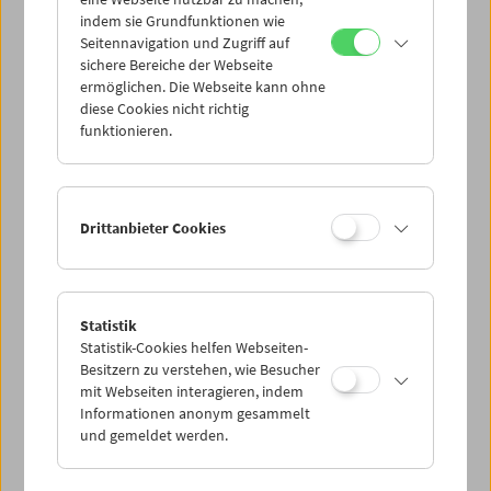
Mi 28.9.
indem sie Grundfunktionen wie
Seitennavigation und Zugriff auf
sichere Bereiche der Webseite
Do 29.9.
ermöglichen. Die Webseite kann ohne
diese Cookies nicht richtig
funktionieren.
Fr 30.9.
Sa 1.10.
Drittanbieter Cookies
So 2.10.
Statistik
Statistik-Cookies helfen Webseiten-
PROGRAMM ÜBERBLICK
Besitzern zu verstehen, wie Besucher
mit Webseiten interagieren, indem
Informationen anonym gesammelt
und gemeldet werden.