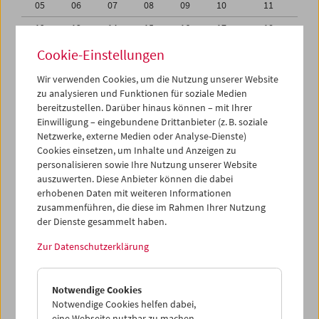
05
06
07
08
09
10
11
12
13
14
15
16
17
18
19
20
21
22
23
24
25
Cookie-Einstellungen
26
27
28
29
30
01
02
Wir verwenden Cookies, um die Nutzung unserer Website
zu analysieren und Funktionen für soziale Medien
03
04
05
06
07
08
09
bereitzustellen. Darüber hinaus können – mit Ihrer
Einwilligung – eingebundene Drittanbieter (z. B. soziale
iCalender
Netzwerke, externe Medien oder Analyse-Dienste)
Cookies einsetzen, um Inhalte und Anzeigen zu
Programmheft-PDF
personalisieren sowie Ihre Nutzung unserer Website
auszuwerten. Diese Anbieter können die dabei
English language or subtitles
erhobenen Daten mit weiteren Informationen
zusammenführen, die diese im Rahmen Ihrer Nutzung
der Dienste gesammelt haben.
< Vorherige Woche
Nächste Woche >
Zur Datenschutzerklärung
Mo 26.9.
Notwendige Cookies
Di 27.9.
Notwendige Cookies helfen dabei,
eine Webseite nutzbar zu machen,