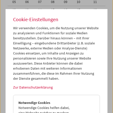
05
06
07
08
09
10
11
12
13
14
15
16
17
18
19
20
21
22
23
24
25
Cookie-Einstellungen
26
27
28
29
30
01
02
Wir verwenden Cookies, um die Nutzung unserer Website
zu analysieren und Funktionen für soziale Medien
03
04
05
06
07
08
09
bereitzustellen. Darüber hinaus können – mit Ihrer
Einwilligung – eingebundene Drittanbieter (z. B. soziale
iCalender
Netzwerke, externe Medien oder Analyse-Dienste)
Cookies einsetzen, um Inhalte und Anzeigen zu
Programmheft-PDF
personalisieren sowie Ihre Nutzung unserer Website
auszuwerten. Diese Anbieter können die dabei
English language or subtitles
erhobenen Daten mit weiteren Informationen
zusammenführen, die diese im Rahmen Ihrer Nutzung
der Dienste gesammelt haben.
< Vorherige Woche
Nächste Woche >
Zur Datenschutzerklärung
Mo 26.9.
Notwendige Cookies
Di 27.9.
Notwendige Cookies helfen dabei,
eine Webseite nutzbar zu machen,