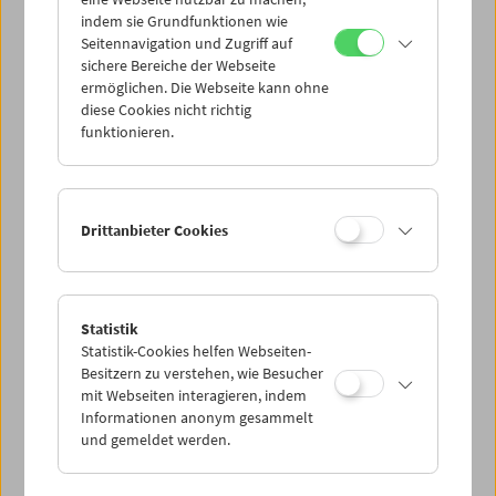
Mi 28.9.
indem sie Grundfunktionen wie
Seitennavigation und Zugriff auf
sichere Bereiche der Webseite
Do 29.9.
ermöglichen. Die Webseite kann ohne
diese Cookies nicht richtig
funktionieren.
Fr 30.9.
Sa 1.10.
Drittanbieter Cookies
So 2.10.
Statistik
Statistik-Cookies helfen Webseiten-
PROGRAMM ÜBERBLICK
Besitzern zu verstehen, wie Besucher
mit Webseiten interagieren, indem
Informationen anonym gesammelt
und gemeldet werden.