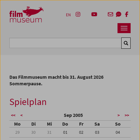
Accesskey [1]
Accesskey [4]
Accesskey [2]
Accesskey [3]
Zum Inhalt
Zum Hauptmenü
Zur Servicenavigation
Zum Suche
EN
Navbar 
Suche
Das Filmmuseum macht bis 31. August 2026
Sommerpause.
Spielplan
Sep 2005
<<
<
>
>>
Mo
Di
Mi
Do
Fr
Sa
So
29
30
31
01
02
03
04