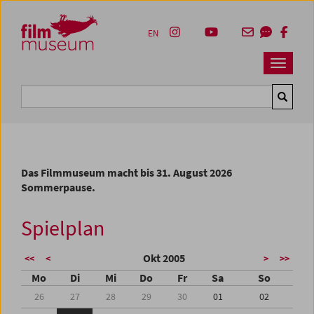
Accesskey [1]
Accesskey [4]
Accesskey [2]
Accesskey [3]
Zum Inhalt
Zum Hauptmenü
Zur Servicenavigation
Zum Suche
EN
Navbar 
Suche
Das Filmmuseum macht bis 31. August 2026
Sommerpause.
Spielplan
Okt 2005
<<
<
>
>>
Mo
Di
Mi
Do
Fr
Sa
So
26
27
28
29
30
01
02