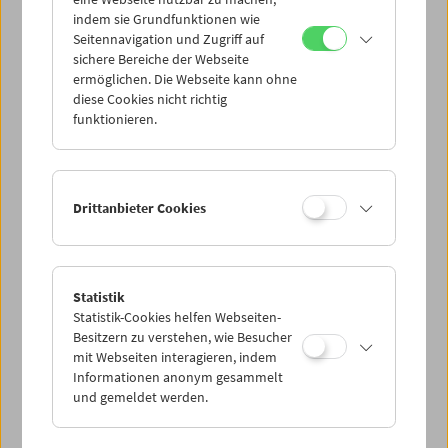
Mi 5.10.
indem sie Grundfunktionen wie
Seitennavigation und Zugriff auf
sichere Bereiche der Webseite
Do 6.10.
ermöglichen. Die Webseite kann ohne
diese Cookies nicht richtig
funktionieren.
Fr 7.10.
Sa 8.10.
Drittanbieter Cookies
So 9.10.
Statistik
Statistik-Cookies helfen Webseiten-
PROGRAMM ÜBERBLICK
Besitzern zu verstehen, wie Besucher
mit Webseiten interagieren, indem
Informationen anonym gesammelt
und gemeldet werden.