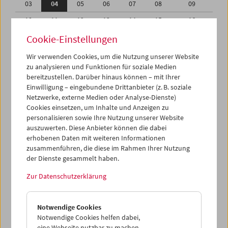
03
04
05
06
07
08
09
10
11
12
13
14
15
16
17
18
19
20
21
22
23
Cookie-Einstellungen
24
25
26
27
28
29
30
Wir verwenden Cookies, um die Nutzung unserer Website
zu analysieren und Funktionen für soziale Medien
31
01
02
03
04
05
06
bereitzustellen. Darüber hinaus können – mit Ihrer
Einwilligung – eingebundene Drittanbieter (z. B. soziale
iCalender
Netzwerke, externe Medien oder Analyse-Dienste)
Cookies einsetzen, um Inhalte und Anzeigen zu
Programmheft-PDF
personalisieren sowie Ihre Nutzung unserer Website
auszuwerten. Diese Anbieter können die dabei
English language or subtitles
erhobenen Daten mit weiteren Informationen
zusammenführen, die diese im Rahmen Ihrer Nutzung
der Dienste gesammelt haben.
< Vorherige Woche
Nächste Woche >
Zur Datenschutzerklärung
Mo 3.10.
Notwendige Cookies
Di 4.10.
Notwendige Cookies helfen dabei,
eine Webseite nutzbar zu machen,