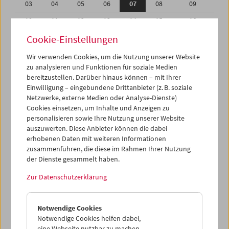
03
04
05
06
07
08
09
10
11
12
13
14
15
16
17
18
19
20
21
22
23
Cookie-Einstellungen
24
25
26
27
28
29
30
Wir verwenden Cookies, um die Nutzung unserer Website
zu analysieren und Funktionen für soziale Medien
31
01
02
03
04
05
06
bereitzustellen. Darüber hinaus können – mit Ihrer
Einwilligung – eingebundene Drittanbieter (z. B. soziale
iCalender
Netzwerke, externe Medien oder Analyse-Dienste)
Cookies einsetzen, um Inhalte und Anzeigen zu
Programmheft-PDF
personalisieren sowie Ihre Nutzung unserer Website
auszuwerten. Diese Anbieter können die dabei
English language or subtitles
erhobenen Daten mit weiteren Informationen
zusammenführen, die diese im Rahmen Ihrer Nutzung
der Dienste gesammelt haben.
< Vorherige Woche
Nächste Woche >
Zur Datenschutzerklärung
Mo 3.10.
Notwendige Cookies
Di 4.10.
Notwendige Cookies helfen dabei,
eine Webseite nutzbar zu machen,