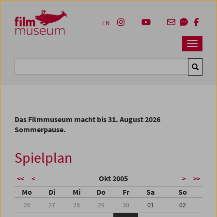
Accesskey [1]
Accesskey [4]
Accesskey [2]
Accesskey [3]
Zum Inhalt
Zum Hauptmenü
Zur Servicenavigation
Zum Suche
EN
Navbar 
Suche
Das Filmmuseum macht bis 31. August 2026
Sommerpause.
Spielplan
Okt 2005
<<
<
>
>>
Mo
Di
Mi
Do
Fr
Sa
So
26
27
28
29
30
01
02