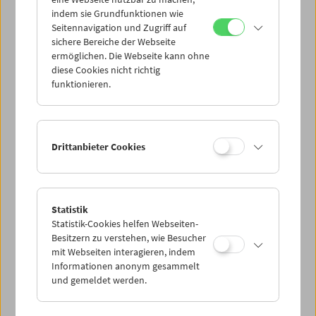
Mi 5.10.
indem sie Grundfunktionen wie
Seitennavigation und Zugriff auf
sichere Bereiche der Webseite
Do 6.10.
ermöglichen. Die Webseite kann ohne
diese Cookies nicht richtig
funktionieren.
Fr 7.10.
Sa 8.10.
Drittanbieter Cookies
So 9.10.
Statistik
Statistik-Cookies helfen Webseiten-
PROGRAMM ÜBERBLICK
Besitzern zu verstehen, wie Besucher
mit Webseiten interagieren, indem
Informationen anonym gesammelt
und gemeldet werden.