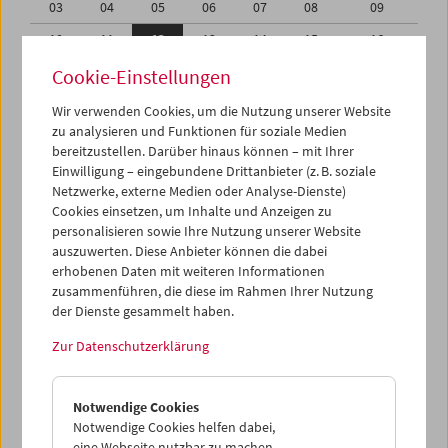
03
04
05
06
07
08
09
10
11
12
13
14
15
16
17
18
19
20
21
22
23
Cookie-Einstellungen
24
25
26
27
28
29
30
Wir verwenden Cookies, um die Nutzung unserer Website
zu analysieren und Funktionen für soziale Medien
31
01
02
03
04
05
06
bereitzustellen. Darüber hinaus können – mit Ihrer
Einwilligung – eingebundene Drittanbieter (z. B. soziale
iCalender
Netzwerke, externe Medien oder Analyse-Dienste)
Cookies einsetzen, um Inhalte und Anzeigen zu
Programmheft-PDF
personalisieren sowie Ihre Nutzung unserer Website
auszuwerten. Diese Anbieter können die dabei
English language or subtitles
erhobenen Daten mit weiteren Informationen
zusammenführen, die diese im Rahmen Ihrer Nutzung
der Dienste gesammelt haben.
< Vorherige Woche
Nächste Woche >
Zur Datenschutzerklärung
Mo 10.10.
Notwendige Cookies
Di 11.10.
Notwendige Cookies helfen dabei,
eine Webseite nutzbar zu machen,