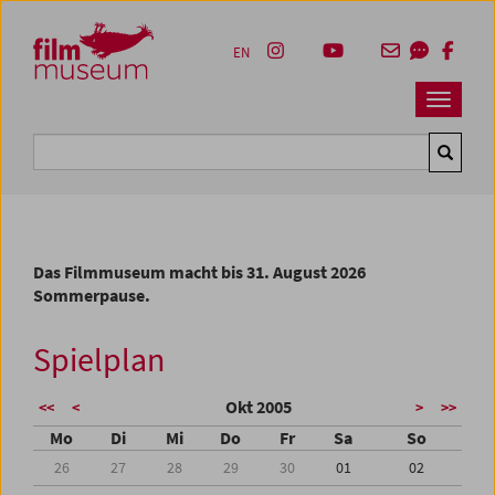
Accesskey [1]
Accesskey [4]
Accesskey [2]
Accesskey [3]
Zum Inhalt
Zum Hauptmenü
Zur Servicenavigation
Zum Suche
EN
Navbar 
Suche
Das Filmmuseum macht bis 31. August 2026
Sommerpause.
Spielplan
Okt 2005
<<
<
>
>>
Mo
Di
Mi
Do
Fr
Sa
So
26
27
28
29
30
01
02