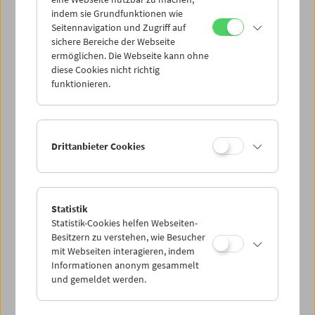
Mi 12.10.
indem sie Grundfunktionen wie
Seitennavigation und Zugriff auf
sichere Bereiche der Webseite
Do 13.10.
ermöglichen. Die Webseite kann ohne
diese Cookies nicht richtig
funktionieren.
Fr 14.10.
Sa 15.10.
Drittanbieter Cookies
So 16.10.
Statistik
Statistik-Cookies helfen Webseiten-
PROGRAMM ÜBERBLICK
Besitzern zu verstehen, wie Besucher
mit Webseiten interagieren, indem
Informationen anonym gesammelt
und gemeldet werden.