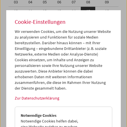
03
04
05
06
07
08
09
10
11
12
13
14
15
16
17
18
19
20
21
22
23
Cookie-Einstellungen
24
25
26
27
28
29
30
Wir verwenden Cookies, um die Nutzung unserer Website
zu analysieren und Funktionen für soziale Medien
31
01
02
03
04
05
06
bereitzustellen. Darüber hinaus können – mit Ihrer
Einwilligung – eingebundene Drittanbieter (z. B. soziale
iCalender
Netzwerke, externe Medien oder Analyse-Dienste)
Cookies einsetzen, um Inhalte und Anzeigen zu
Programmheft-PDF
personalisieren sowie Ihre Nutzung unserer Website
auszuwerten. Diese Anbieter können die dabei
English language or subtitles
erhobenen Daten mit weiteren Informationen
zusammenführen, die diese im Rahmen Ihrer Nutzung
der Dienste gesammelt haben.
< Vorherige Woche
Nächste Woche >
Zur Datenschutzerklärung
Mo 10.10.
Notwendige Cookies
Di 11.10.
Notwendige Cookies helfen dabei,
eine Webseite nutzbar zu machen,