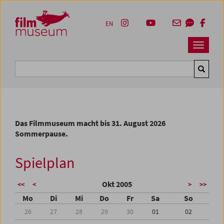
Accesskey [1]
Accesskey [4]
Accesskey [2]
Accesskey [3]
Zum Inhalt
Zum Hauptmenü
Zur Servicenavigation
Zum Suche
EN
Navbar 
Suche
Das Filmmuseum macht bis 31. August 2026
Sommerpause.
Spielplan
Okt 2005
<<
<
>
>>
Mo
Di
Mi
Do
Fr
Sa
So
26
27
28
29
30
01
02