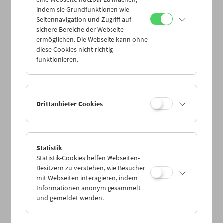
Mi 12.10.
indem sie Grundfunktionen wie
Seitennavigation und Zugriff auf
sichere Bereiche der Webseite
Do 13.10.
ermöglichen. Die Webseite kann ohne
diese Cookies nicht richtig
funktionieren.
Fr 14.10.
Sa 15.10.
Drittanbieter Cookies
So 16.10.
Statistik
Statistik-Cookies helfen Webseiten-
PROGRAMM ÜBERBLICK
Besitzern zu verstehen, wie Besucher
mit Webseiten interagieren, indem
Informationen anonym gesammelt
und gemeldet werden.