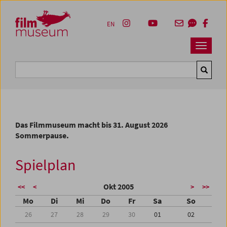
Accesskey [1]
Accesskey [4]
Accesskey [2]
Accesskey [3]
Zum Inhalt
Zum Hauptmenü
Zur Servicenavigation
Zum Suche
EN
Navbar 
Suche
Das Filmmuseum macht bis 31. August 2026
Sommerpause.
Spielplan
Okt 2005
<<
<
>
>>
Mo
Di
Mi
Do
Fr
Sa
So
26
27
28
29
30
01
02