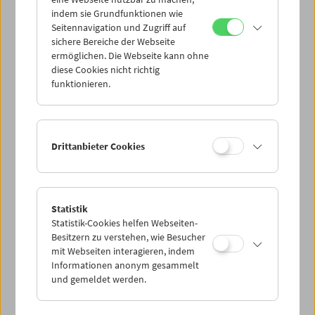
Mi 26.10.
indem sie Grundfunktionen wie
Seitennavigation und Zugriff auf
sichere Bereiche der Webseite
Do 27.10.
ermöglichen. Die Webseite kann ohne
diese Cookies nicht richtig
funktionieren.
Fr 28.10.
Sa 29.10.
Drittanbieter Cookies
So 30.10.
Statistik
Statistik-Cookies helfen Webseiten-
PROGRAMM ÜBERBLICK
Besitzern zu verstehen, wie Besucher
mit Webseiten interagieren, indem
Informationen anonym gesammelt
und gemeldet werden.