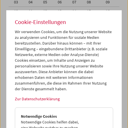
03
04
05
06
07
08
09
10
11
12
13
14
15
16
17
18
19
20
21
22
23
Cookie-Einstellungen
24
25
26
27
28
29
30
Wir verwenden Cookies, um die Nutzung unserer Website
zu analysieren und Funktionen für soziale Medien
31
01
02
03
04
05
06
bereitzustellen. Darüber hinaus können – mit Ihrer
Einwilligung – eingebundene Drittanbieter (z. B. soziale
iCalender
Netzwerke, externe Medien oder Analyse-Dienste)
Cookies einsetzen, um Inhalte und Anzeigen zu
Programmheft-PDF
personalisieren sowie Ihre Nutzung unserer Website
auszuwerten. Diese Anbieter können die dabei
English language or subtitles
erhobenen Daten mit weiteren Informationen
zusammenführen, die diese im Rahmen Ihrer Nutzung
der Dienste gesammelt haben.
< Vorherige Woche
Nächste Woche >
Zur Datenschutzerklärung
Mo 24.10.
Notwendige Cookies
Di 25.10.
Notwendige Cookies helfen dabei,
eine Webseite nutzbar zu machen,