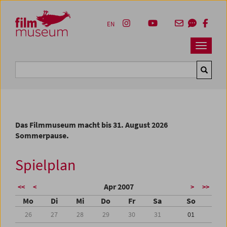
Accesskey [1]
Accesskey [4]
Accesskey [2]
Accesskey [3]
Zum Inhalt
Zum Hauptmenü
Zur Servicenavigation
Zum Suche
EN
Navbar 
Suche
Das Filmmuseum macht bis 31. August 2026
Sommerpause.
Spielplan
Apr 2007
<<
<
>
>>
Mo
Di
Mi
Do
Fr
Sa
So
26
27
28
29
30
31
01