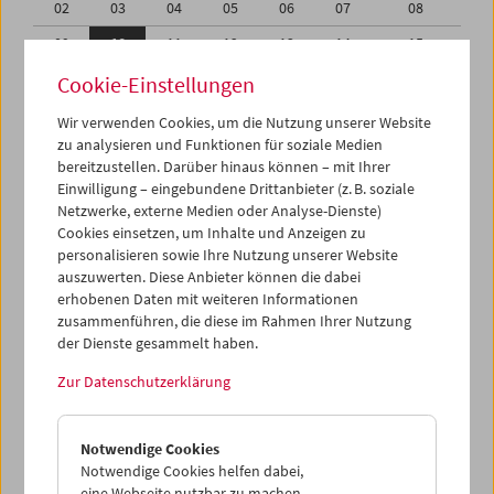
02
03
04
05
06
07
08
09
10
11
12
13
14
15
16
17
18
19
20
21
22
Cookie-Einstellungen
23
24
25
26
27
28
29
Wir verwenden Cookies, um die Nutzung unserer Website
zu analysieren und Funktionen für soziale Medien
30
01
02
03
04
05
06
bereitzustellen. Darüber hinaus können – mit Ihrer
Einwilligung – eingebundene Drittanbieter (z. B. soziale
iCalender
Netzwerke, externe Medien oder Analyse-Dienste)
Cookies einsetzen, um Inhalte und Anzeigen zu
Programmheft-PDF
personalisieren sowie Ihre Nutzung unserer Website
auszuwerten. Diese Anbieter können die dabei
English language or subtitles
erhobenen Daten mit weiteren Informationen
zusammenführen, die diese im Rahmen Ihrer Nutzung
der Dienste gesammelt haben.
< Vorherige Woche
Nächste Woche >
Zur Datenschutzerklärung
Mo 9.4.
Notwendige Cookies
Di 10.4.
Notwendige Cookies helfen dabei,
eine Webseite nutzbar zu machen,