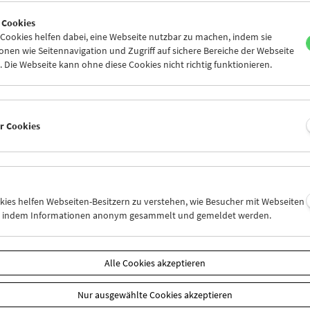
4
25
26
27
28
29
 Cookies
1
02
03
04
05
06
ookies helfen dabei, eine Webseite nutzbar zu machen, indem sie
nen wie Seitennavigation und Zugriff auf sichere Bereiche der Webseite
 Die Webseite kann ohne diese Cookies nicht richtig funktionieren.
Mi 25.4.
Do 26.4.
Fr 27.4.
er Cookies
okies helfen Webseiten-Besitzern zu verstehen, wie Besucher mit Webseiten
n, indem Informationen anonym gesammelt und gemeldet werden.
Alle Cookies akzeptieren
Nur ausgewählte Cookies akzeptieren