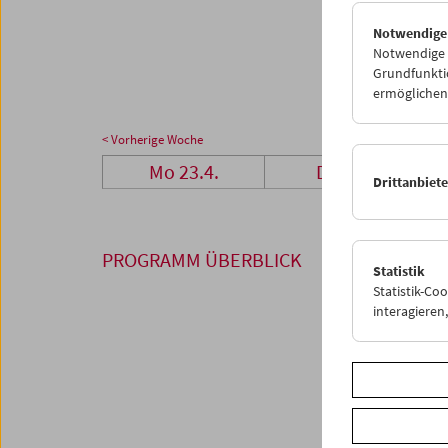
23
2
Notwendige
30
0
Notwendige C
Grundfunktio
ermöglichen.
< Vorherige Woche
Mo 23.4.
Di 24.4.
Drittanbiet
PROGRAMM ÜBERBLICK
Statistik
Statistik-Co
interagiere