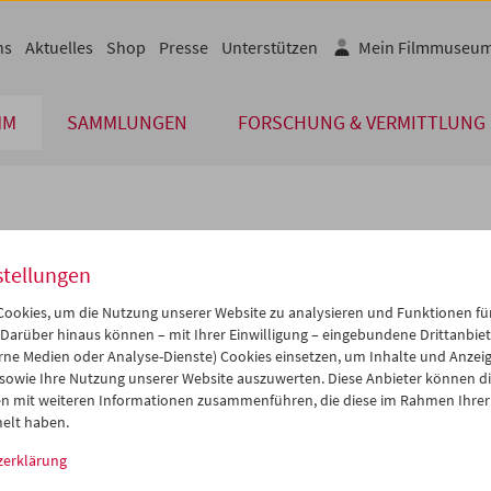
ns
Aktuelles
Shop
Presse
Unterstützen
Mein Filmmuseu
MM
SAMMLUNGEN
FORSCHUNG & VERMITTLUNG
lplan
stellungen
Apr 2007
iCalender
>
>>
ookies, um die Nutzung unserer Website zu analysieren und Funktionen für
Programmheft-PDF
i
Mi
Do
Fr
Sa
So
 Darüber hinaus können – mit Ihrer Einwilligung – eingebundene Drittanbieter
rne Medien oder Analyse-Dienste) Cookies einsetzen, um Inhalte und Anzei
7
28
29
30
31
01
 sowie Ihre Nutzung unserer Website auszuwerten. Diese Anbieter können di
English language or subtitl
3
04
05
06
07
08
n mit weiteren Informationen zusammenführen, die diese im Rahmen Ihrer
elt haben.
0
11
12
13
14
15
zerklärung
7
18
19
20
21
22