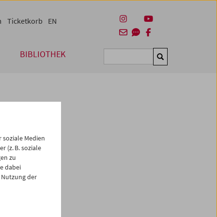
m
Ticketkorb
EN
BIBLIOTHEK
Suchen
 soziale Medien
 (z. B. soziale
gen zu
e dabei
es
 Nutzung der