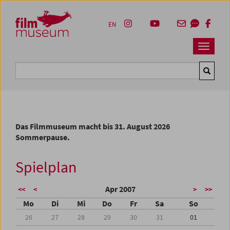
Accesskey [1]
Accesskey [4]
Accesskey [2]
Accesskey [3]
Zum Inhalt
Zum Hauptmenü
Zur Servicenavigation
Zum Suche
EN
Navbar 
Suche
Das Filmmuseum macht bis 31. August 2026
Sommerpause.
Spielplan
Apr 2007
<<
<
>
>>
Mo
Di
Mi
Do
Fr
Sa
So
26
27
28
29
30
31
01