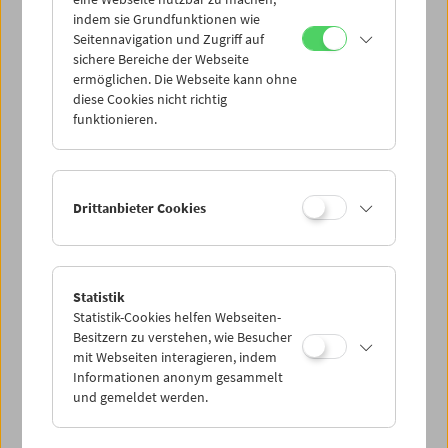
Mi 25.4.
indem sie Grundfunktionen wie
Seitennavigation und Zugriff auf
sichere Bereiche der Webseite
Do 26.4.
ermöglichen. Die Webseite kann ohne
diese Cookies nicht richtig
funktionieren.
Fr 27.4.
Sa 28.4.
Drittanbieter Cookies
So 29.4.
Statistik
Statistik-Cookies helfen Webseiten-
PROGRAMM ÜBERBLICK
Besitzern zu verstehen, wie Besucher
mit Webseiten interagieren, indem
Informationen anonym gesammelt
und gemeldet werden.