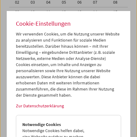
02
03
04
05
06
07
08
09
10
11
12
13
14
15
16
17
18
19
20
21
22
Cookie-Einstellungen
23
24
25
26
27
28
29
Wir verwenden Cookies, um die Nutzung unserer Website
zu analysieren und Funktionen für soziale Medien
30
01
02
03
04
05
06
bereitzustellen. Darüber hinaus können – mit Ihrer
Einwilligung – eingebundene Drittanbieter (z. B. soziale
iCalender
Netzwerke, externe Medien oder Analyse-Dienste)
Cookies einsetzen, um Inhalte und Anzeigen zu
Programmheft-PDF
personalisieren sowie Ihre Nutzung unserer Website
auszuwerten. Diese Anbieter können die dabei
English language or subtitles
erhobenen Daten mit weiteren Informationen
zusammenführen, die diese im Rahmen Ihrer Nutzung
der Dienste gesammelt haben.
< Vorherige Woche
Nächste Woche >
Zur Datenschutzerklärung
Mo 23.4.
Notwendige Cookies
Di 24.4.
Notwendige Cookies helfen dabei,
eine Webseite nutzbar zu machen,