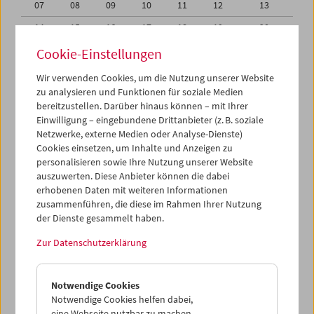
07
08
09
10
11
12
13
14
15
16
17
18
19
20
21
22
23
24
25
26
27
Cookie-Einstellungen
28
29
30
31
01
02
03
Wir verwenden Cookies, um die Nutzung unserer Website
zu analysieren und Funktionen für soziale Medien
04
05
06
07
08
09
10
bereitzustellen. Darüber hinaus können – mit Ihrer
Einwilligung – eingebundene Drittanbieter (z. B. soziale
iCalender
Netzwerke, externe Medien oder Analyse-Dienste)
Cookies einsetzen, um Inhalte und Anzeigen zu
Programmheft-PDF
personalisieren sowie Ihre Nutzung unserer Website
auszuwerten. Diese Anbieter können die dabei
English language or subtitles
erhobenen Daten mit weiteren Informationen
zusammenführen, die diese im Rahmen Ihrer Nutzung
der Dienste gesammelt haben.
< Vorherige Woche
Nächste Woche >
Zur Datenschutzerklärung
Mo 30.4.
Notwendige Cookies
Di 1.5.
Notwendige Cookies helfen dabei,
eine Webseite nutzbar zu machen,