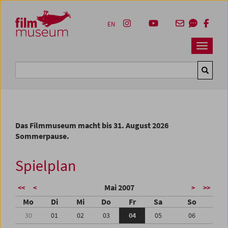
Accesskey [1]
Accesskey [4]
Accesskey [2]
Accesskey [3]
Zum Inhalt
Zum Hauptmenü
Zur Servicenavigation
Zum Suche
EN
Navbar 
Suche
Das Filmmuseum macht bis 31. August 2026
Sommerpause.
Spielplan
Mai 2007
<<
<
>
>>
Mo
Di
Mi
Do
Fr
Sa
So
30
01
02
03
04
05
06