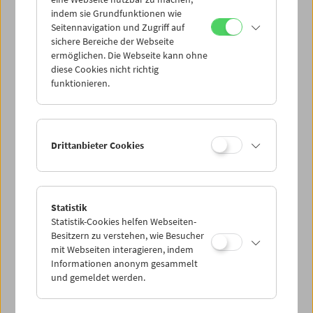
Mi 2.5.
indem sie Grundfunktionen wie
Seitennavigation und Zugriff auf
sichere Bereiche der Webseite
Do 3.5.
ermöglichen. Die Webseite kann ohne
diese Cookies nicht richtig
funktionieren.
Fr 4.5.
Sa 5.5.
Drittanbieter Cookies
So 6.5.
Statistik
Statistik-Cookies helfen Webseiten-
PROGRAMM ÜBERBLICK
Besitzern zu verstehen, wie Besucher
mit Webseiten interagieren, indem
Informationen anonym gesammelt
und gemeldet werden.