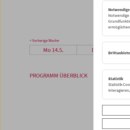
28
2
Notwendige
04
0
Notwendige C
Grundfunktio
ermöglichen.
< Vorherige Woche
Mo 14.5.
Di 15.5.
Drittanbiet
PROGRAMM ÜBERBLICK
Statistik
Statistik-Co
interagiere