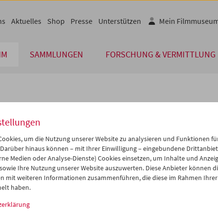
ns
Aktuelles
Shop
Presse
Unterstützen
Mein Filmmuseu
MM
SAMMLUNGEN
FORSCHUNG & VERMITTLUNG
lplan
stellungen
Mai 2007
iCalender
>
>>
ookies, um die Nutzung unserer Website zu analysieren und Funktionen für
Programmheft-PDF
i
Mi
Do
Fr
Sa
So
 Darüber hinaus können – mit Ihrer Einwilligung – eingebundene Drittanbieter
rne Medien oder Analyse-Dienste) Cookies einsetzen, um Inhalte und Anzei
1
02
03
04
05
06
 sowie Ihre Nutzung unserer Website auszuwerten. Diese Anbieter können di
English language or subtitl
8
09
10
11
12
13
n mit weiteren Informationen zusammenführen, die diese im Rahmen Ihrer
elt haben.
5
16
17
18
19
20
zerklärung
2
23
24
25
26
27