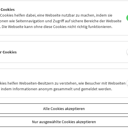
9
30
31
01
02
03
 Cookies
5
06
07
08
09
10
ookies helfen dabei, eine Webseite nutzbar zu machen, indem sie
nen wie Seitennavigation und Zugriff auf sichere Bereiche der Webseite
 Die Webseite kann ohne diese Cookies nicht richtig funktionieren.
Mi 16.5.
Do 17.5.
Fr 18.5.
er Cookies
okies helfen Webseiten-Besitzern zu verstehen, wie Besucher mit Webseiten
n, indem Informationen anonym gesammelt und gemeldet werden.
Alle Cookies akzeptieren
Nur ausgewählte Cookies akzeptieren