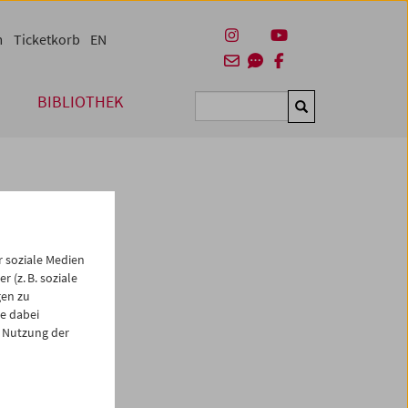
m
Ticketkorb
EN
BIBLIOTHEK
Suchen
 soziale Medien
 (z. B. soziale
gen zu
e dabei
es
 Nutzung der