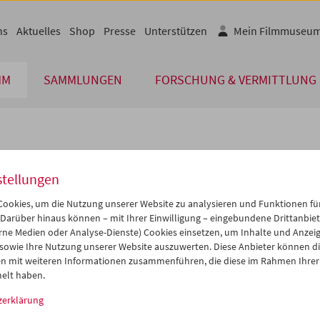
ns
Aktuelles
Shop
Presse
Unterstützen
Mein Filmmuseu
MM
SAMMLUNGEN
FORSCHUNG & VERMITTLUNG
lplan
stellungen
Mai 2007
iCalender
>
>>
ookies, um die Nutzung unserer Website zu analysieren und Funktionen für
Programmheft-PDF
i
Mi
Do
Fr
Sa
So
 Darüber hinaus können – mit Ihrer Einwilligung – eingebundene Drittanbieter
rne Medien oder Analyse-Dienste) Cookies einsetzen, um Inhalte und Anzei
1
02
03
04
05
06
 sowie Ihre Nutzung unserer Website auszuwerten. Diese Anbieter können di
English language or subtitl
8
09
10
11
12
13
n mit weiteren Informationen zusammenführen, die diese im Rahmen Ihrer
elt haben.
5
16
17
18
19
20
zerklärung
2
23
24
25
26
27