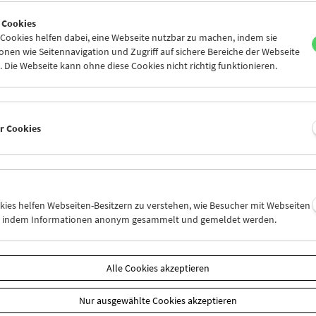
9
30
31
01
02
03
 Cookies
5
06
07
08
09
10
ookies helfen dabei, eine Webseite nutzbar zu machen, indem sie
nen wie Seitennavigation und Zugriff auf sichere Bereiche der Webseite
 Die Webseite kann ohne diese Cookies nicht richtig funktionieren.
Mi 16.5.
Do 17.5.
Fr 18.5.
er Cookies
okies helfen Webseiten-Besitzern zu verstehen, wie Besucher mit Webseiten
n, indem Informationen anonym gesammelt und gemeldet werden.
Alle Cookies akzeptieren
Nur ausgewählte Cookies akzeptieren