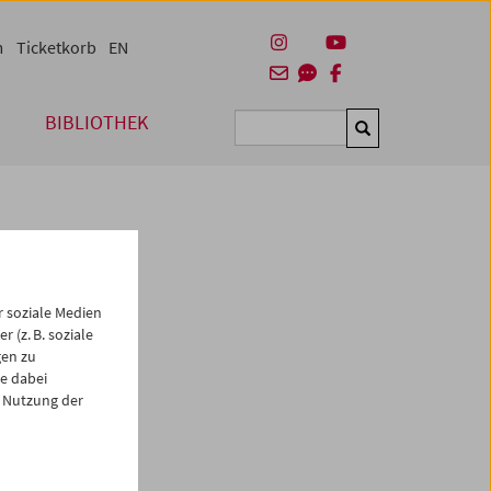
m
Ticketkorb
EN
BIBLIOTHEK
Suchen
 soziale Medien
 (z. B. soziale
gen zu
e dabei
es
 Nutzung der