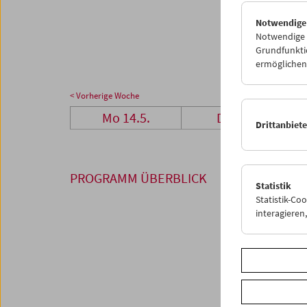
28
2
Notwendige
04
0
Notwendige C
Grundfunktio
ermöglichen.
< Vorherige Woche
Mo 14.5.
Di 15.5.
Drittanbiet
PROGRAMM ÜBERBLICK
Statistik
Statistik-Co
interagiere