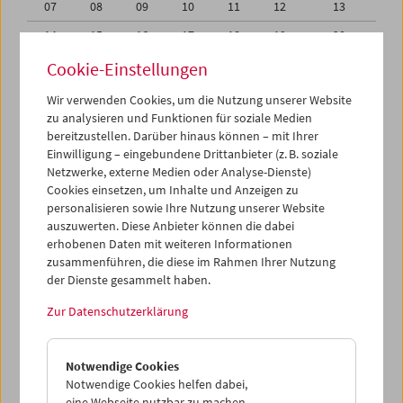
07
08
09
10
11
12
13
14
15
16
17
18
19
20
21
22
23
24
25
26
27
Cookie-Einstellungen
28
29
30
01
02
03
04
Wir verwenden Cookies, um die Nutzung unserer Website
zu analysieren und Funktionen für soziale Medien
05
06
07
08
09
10
11
bereitzustellen. Darüber hinaus können – mit Ihrer
Einwilligung – eingebundene Drittanbieter (z. B. soziale
iCalender
Netzwerke, externe Medien oder Analyse-Dienste)
Cookies einsetzen, um Inhalte und Anzeigen zu
Programmheft-PDF
personalisieren sowie Ihre Nutzung unserer Website
auszuwerten. Diese Anbieter können die dabei
English language or subtitles
erhobenen Daten mit weiteren Informationen
zusammenführen, die diese im Rahmen Ihrer Nutzung
der Dienste gesammelt haben.
< Vorherige Woche
Nächste Woche >
Zur Datenschutzerklärung
Mo 28.4.
Notwendige Cookies
Di 29.4.
Notwendige Cookies helfen dabei,
eine Webseite nutzbar zu machen,