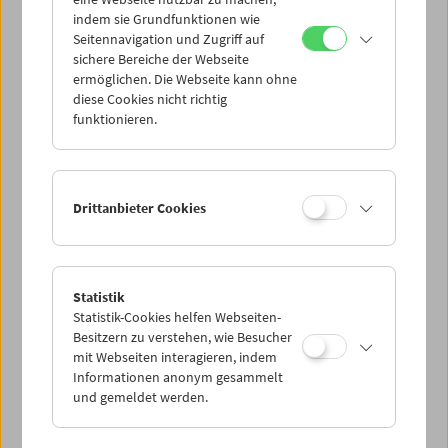
Mi 30.4.
indem sie Grundfunktionen wie
Seitennavigation und Zugriff auf
sichere Bereiche der Webseite
Do 1.5.
ermöglichen. Die Webseite kann ohne
diese Cookies nicht richtig
funktionieren.
Fr 2.5.
Sa 3.5.
Drittanbieter Cookies
So 4.5.
Statistik
Statistik-Cookies helfen Webseiten-
PROGRAMM ÜBERBLICK
Besitzern zu verstehen, wie Besucher
mit Webseiten interagieren, indem
Informationen anonym gesammelt
und gemeldet werden.