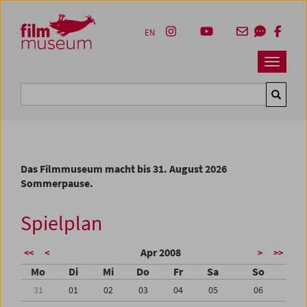
Accesskey [1]
Accesskey [4]
Accesskey [2]
Accesskey [3]
Zum Inhalt
Zum Hauptmenü
Zur Servicenavigation
Zum Suche
EN
Navbar 
Suche
Das Filmmuseum macht bis 31. August 2026
Sommerpause.
Spielplan
Apr 2008
<<
<
>
>>
Mo
Di
Mi
Do
Fr
Sa
So
31
01
02
03
04
05
06